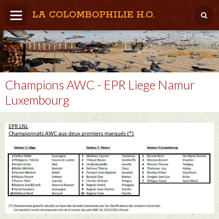
LA COLOMBOPHILIE H.O.
Home
Météo / Het weer
Lâcher / Los
Champions AWC - EPR Liege Namur
Luxembourg
Result. clubs, Provincial, (Inter)National
RFCB / KBDB