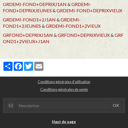
GRDEMI-FOND+DEPRIXJ1AN
&
GRDEMI-
FOND+DEPRIXJEUNES
&
GRDEMI-FOND+DEPRIXVIEUX
GRDEMI-FOND1+2J1AN
&
GRDEMI-
FOND1+2JEUNES
&
GRDEMI-FOND1+2VIEUX
GRFOND+DEPRIXJ1AN
&
GRFOND+DEPRIXVIEUX
&
GRF
OND1+2VIEUX+J1AN
Partager
Facebook
Twitter
Email
Conditions générales d'utilisation
Conditions générales de vente
Haut de page