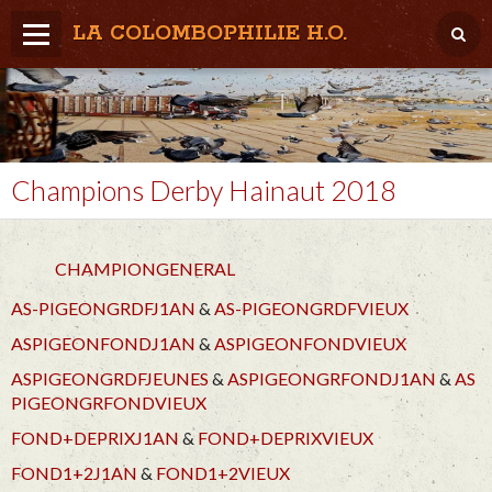
LA COLOMBOPHILIE H.O.
Home
Météo / Het weer
Lâcher / Los
Champions Derby Hainaut 2018
Result. clubs, Provincial, (Inter)National
CHAMPIONGENERAL
RFCB / KBDB
AS-PIGEONGRDFJ1AN
&
AS-PIGEONGRDFVIEUX
ASPIGEONFONDJ1AN
&
ASPIGEONFONDVIEUX
ASPIGEONGRDFJEUNES
&
ASPIGEONGRFONDJ1AN
&
AS
PIGEONGRFONDVIEUX
FOND+DEPRIXJ1AN
&
FOND+DEPRIXVIEUX
FOND1+2J1AN
&
FOND1+2VIEUX