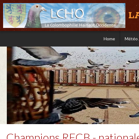
L
Home
Météo 
Champions RFCB - national