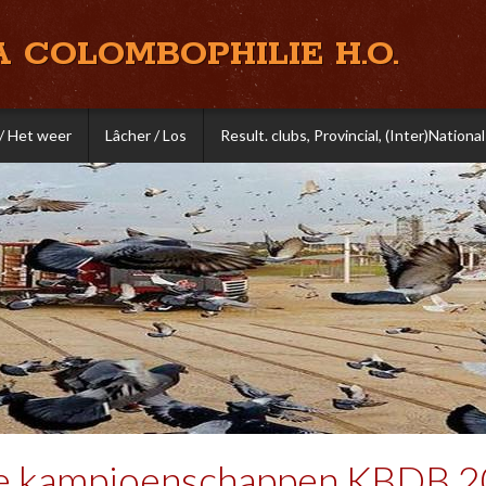
A COLOMBOPHILIE H.O.
/ Het weer
Lâcher / Los
Result. clubs, Provincial, (Inter)National
e kampioenschappen KBDB 20