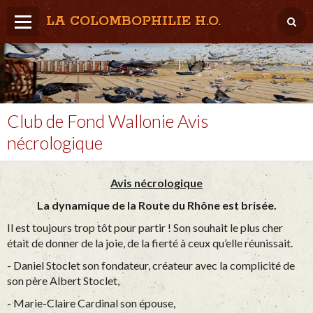
LA COLOMBOPHILIE H.O.
Home
Météo / Het weer
Lâcher / Los
Club de Fond Wallonie Avis
nécrologique
Result. clubs, Provincial, (Inter)National
RFCB / KBDB
Avis nécrologique
La dynamique de la Route du Rhône est brisée.
Il est toujours trop tôt pour partir ! Son souhait le plus cher
était de donner de la joie, de la fierté à ceux qu’elle réunissait.
- Daniel Stoclet son fondateur, créateur avec la complicité de
son père Albert Stoclet,
- Marie-Claire Cardinal son épouse,