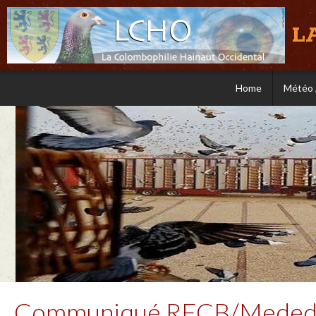
L
Home
Météo 
Communiqué RFCB/Medede