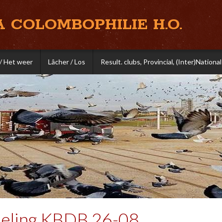
A COLOMBOPHILIE H.O.
/ Het weer
Lâcher / Los
Result. clubs, Provincial, (Inter)National
ling KBDB 26-08