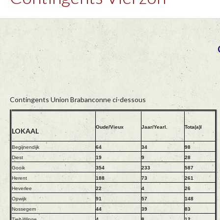
Contingents Union Brabanconne ci-dessous
Oude/Vieux
Jaar/Yearl.
Tota(a)l
LOKAAL
Begijnendijk
64
34
98
Diest
19
9
28
Gooik
354
233
587
Herent
188
73
261
Heverlee
22
4
26
Opwijk
91
57
148
Nossegem
44
39
83
Tielt-Winge
4
8
12