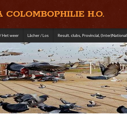
A COLOMBOPHILIE H.O.
/ Het weer
Lâcher / Los
Result. clubs, Provincial, (Inter)National