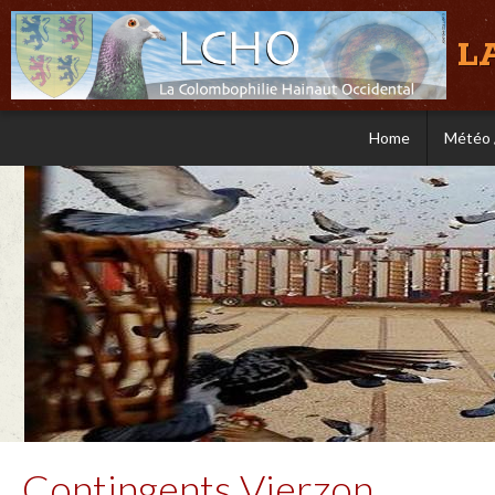
L
Home
Météo 
Contingents Vierzon