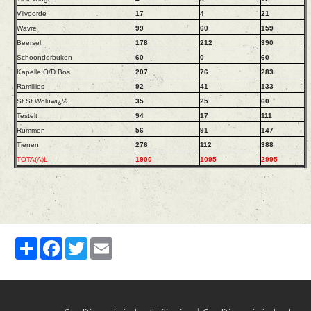
Vilvoorde
17
4
21
Wavre
99
60
159
Beersel
178
212
390
Schoonderbuken
60
0
60
Kapelle O/D Bos
207
76
283
Ramillies
92
41
133
St.St.Woluwï¿½
35
25
60
Testelt
94
17
111
Rummen
56
91
147
Tienen
276
112
388
TOTA(A)L
1900
1095
2995
Partager
Facebook
Twitter
Email