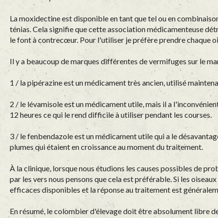
La moxidectine est disponible en tant que tel ou en combinaiso
ténias. Cela signifie que cette association médicamenteuse détru
le font à contrecœur. Pour l'utiliser je préfère prendre chaque
Il y a beaucoup de marques différentes de vermifuges sur le marc
1 / la pipérazine est un médicament très ancien, utilisé maintena
2 / le lévamisole est un médicament utile, mais il a l'inconvénie
12 heures ce qui le rend difficile à utiliser pendant les courses.
3 / le fenbendazole est un médicament utile qui a le désavantag
plumes qui étaient en croissance au moment du traitement.
À la clinique, lorsque nous étudions les causes possibles de pr
par les vers nous pensons que cela est préférable. Si les oisea
efficaces disponibles et la réponse au traitement est généralemen
En résumé, le colombier d'élevage doit être absolument libre d