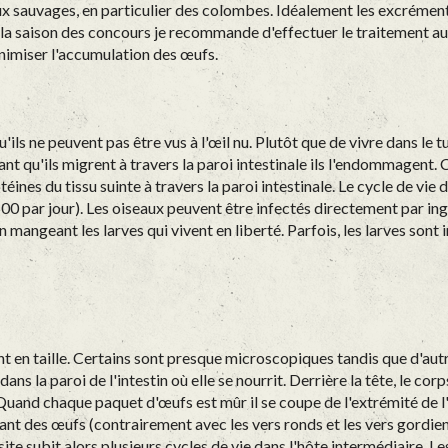
ux sauvages, en particulier des colombes. Idéalement les excrémen
t la saison des concours je recommande d'effectuer le traitement au
nimiser l'accumulation des œufs.
ils ne peuvent pas être vus à l'œil nu. Plutôt que de vivre dans le t
nt qu'ils migrent à travers la paroi intestinale ils l'endommagent. Ce
éines du tissu suinte à travers la paroi intestinale. Le cycle de vie
500 par jour). Les oiseaux peuvent être infectés directement par in
 mangeant les larves qui vivent en liberté. Parfois, les larves sont
nt en taille. Certains sont presque microscopiques tandis que d'aut
ans la paroi de l'intestin où elle se nourrit. Derrière la tête, le co
Quand chaque paquet d'œufs est mûr il se coupe de l'extrémité de l'o
nt des œufs (contrairement avec les vers ronds et les vers gordie
site subit alors plusieurs cycles de vie dans l'hôte intermédiaire. 