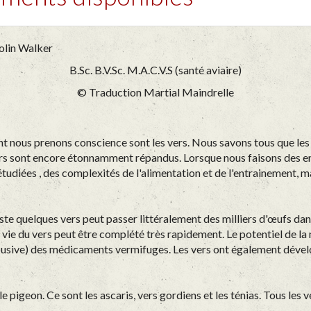
n Walker
B.Sc. B.V.Sc. M.A.C.V.S (santé aviaire)
© Traduction Martial Maindrelle
us prenons conscience sont les vers. Nous savons tous que les ois
rs sont encore étonnamment répandus. Lorsque nous faisons des enq
udiées , des complexités de l'alimentation et de l'entrainement, 
uste quelques vers peut passer littéralement des milliers d'œufs dan
de vie du vers peut être complété très rapidement. Le potentiel de l
ion abusive) des médicaments vermifuges. Les vers ont également dé
 pigeon. Ce sont les ascaris, vers gordiens et les ténias. Tous les ve