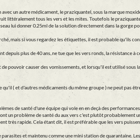
n avec un autre médicament, le praziquantel, sous la marque moxide
it littéralement tous les vers et les mites. Toutefois le praziquant
 oiseau lui donner 0.25ml de la solution directement dans la gorge 
hé, mais si vous regardez les étiquettes, il est probable qu'ils con
nt depuis plus de 40 ans, ne tue que les vers ronds, la résistance à
nt de pouvoir causer des vomissements, et lorsqu'il est utilisé sous
e qu'il ( et d'autres médicaments du même groupe ) ne peut pas êtr
oblèmes de santé d'une équipe qui vole en en deçà des performances
ux ont un problème de santé du aux vers c'est plutôt probablement 
t très rapide. Cela étant dit, il est préférable que les vers puissen
e parasites et maintenu comme une mini station de quarantaine. Les