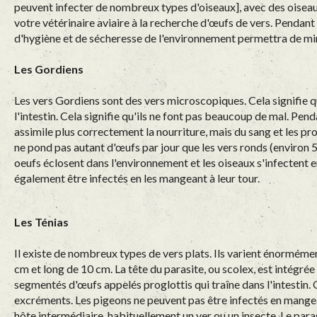
peuvent infecter de nombreux types d'oiseaux], avec des oisea
votre vétérinaire aviaire à la recherche d'œufs de vers. Pendan
d'hygiène et de sécheresse de l'environnement permettra de mi
Les Gordiens
Les vers Gordiens sont des vers microscopiques. Cela signifie qu'
l'intestin. Cela signifie qu'ils ne font pas beaucoup de mal. Penda
assimile plus correctement la nourriture, mais du sang et les prot
ne pond pas autant d'œufs par jour que les vers ronds (environ 
oeufs éclosent dans l'environnement et les oiseaux s'infectent en
également être infectés en les mangeant à leur tour.
Les Ténias
Il existe de nombreux types de vers plats. Ils varient énorméme
cm et long de 10 cm. La tête du parasite, ou scolex, est intégrée d
segmentés d'œufs appelés proglottis qui traîne dans l'intestin. 
excréments. Les pigeons ne peuvent pas être infectés en mangea
hôte intermédiaire, habituellement un ver ou un insecte. Le para