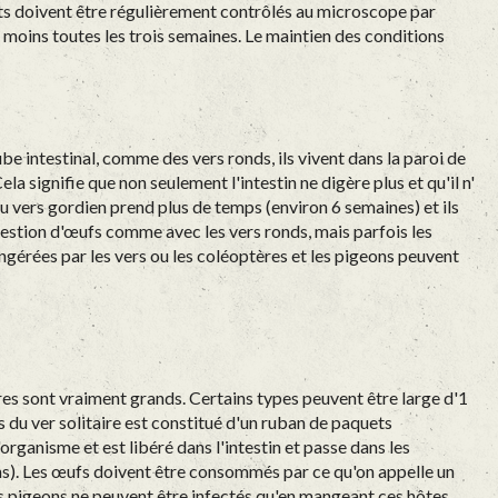
ts doivent être régulièrement contrôlés au microscope par
 moins toutes les trois semaines. Le maintien des conditions
ube intestinal, comme des vers ronds, ils vivent dans la paroi de
la signifie que non seulement l'intestin ne digère plus et qu'il n'
 du vers gordien prend plus de temps (environ 6 semaines) et ils
gestion d'œufs comme avec les vers ronds, mais parfois les
 ingérées par les vers ou les coléoptères et les pigeons peuvent
res sont vraiment grands. Certains types peuvent être large d'1
rps du ver solitaire est constitué d'un ruban de paquets
rganisme et est libéré dans l'intestin et passe dans les
ns). Les œufs doivent être consommés par ce qu'on appelle un
Les pigeons ne peuvent être infectés qu'en mangeant ces hôtes