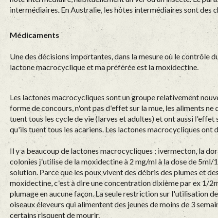
intermédiaires. En Australie, les hôtes intermédiaires sont des
Médicaments
Une des décisions importantes, dans la mesure où le contrôle du v
lactone macrocyclique et ma préférée est la moxidectine.
Les lactones macrocycliques sont un groupe relativement nouveau 
forme de concours, n'ont pas d'effet sur la mue, les aliments n
tuent tous les cycle de vie (larves et adultes) et ont aussi l'effe
qu'ils tuent tous les acariens. Les lactones macrocycliques ont d'
Il y a beaucoup de lactones macrocycliques ; ivermecton, la dora
colonies j'utilise de la moxidectine à 2 mg/ml à la dose de 5ml
solution. Parce que les poux vivent des débris des plumes et des
moxidectine, c'est à dire une concentration dixième par ex 1/2ml/1
plumage en aucune façon. La seule restriction sur l'utilisation
oiseaux éleveurs qui alimentent des jeunes de moins de 3 semai
certains risquent de mourir.