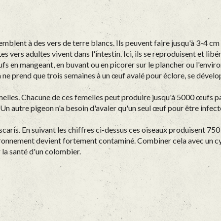
semblent à des vers de terre blancs. Ils peuvent faire jusqu'à 3-4 cm
es vers adultes vivent dans l'intestin. Ici, ils se reproduisent et 
ufs en mangeant, en buvant ou en picorer sur le plancher ou l'envi
la ne prend que trois semaines à un œuf avalé pour éclore, se dév
emelles. Chacune de ces femelles peut produire jusqu'à 5000 œufs par
Un autre pigeon n'a besoin d'avaler qu'un seul œuf pour être infect
caris. En suivant les chiffres ci-dessus ces oiseaux produisent 75
nvironnement devient fortement contaminé. Combiner cela avec un cyc
 la santé d'un colombier.