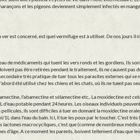
 charançons et les pigeons deviennent simplement infectés en mange
er est concerné, est quel vermifuge est à utiliser. De nos jours il 
de médicaments qui tuent les vers ronds et les gordiens. Ils sont t
e doivent pas être retirées pendant le traitement, ils ne causent p
t secondaire très pratique de tuer tous les parasites externes qui se 
abord été utilisé chez les chiens et les chats, où ils ne tuent pas se
mectine, l'abamectine et sélamectine etc.. La moxidectine est celui 
/1L d'eau potable pendant 24 heures. Les oiseaux individuels peuven
 pellicules, ils sont difficiles à tuer en donnant la moxidectine or
L dans l'eau du bain. Ici, il tue les poux par le toucher. C'est très 
 des lactones macrocycliques, c'est que (comme de nombreux médicame
nes d'âge. A ce moment les parents, boivent tellement d'eau que le