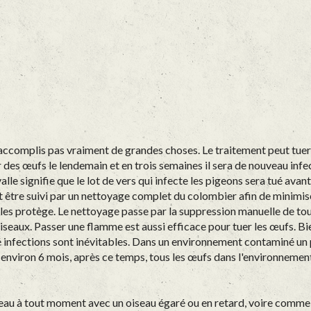
accomplis pas vraiment de grandes choses. Le traitement peut tuer 
 des œufs le lendemain et en trois semaines il sera de nouveau inf
lle signifie que le lot de vers qui infecte les pigeons sera tué avan
t être suivi par un nettoyage complet du colombier afin de minimise
 les protège. Le nettoyage passe par la suppression manuelle de to
oiseaux. Passer une flamme est aussi efficace pour tuer les œufs. Bi
ré infections sont inévitables. Dans un environnement contaminé un 
environ 6 mois, après ce temps, tous les œufs dans l'environnement 
veau à tout moment avec un oiseau égaré ou en retard, voire comme 