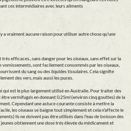
ant ces intermédiaires avec leurs aliments
n'y a vraiment aucune raison pour utiliser autre chose qu'une
rès efficaces., sans danger pour les oiseaux, sans effet sur la
as de vomissements, sont facilement consommés par les oiseaux,
nourrissent du sang ou des liquides tissulaires. Cela signifie
ulement des vers, mais aussi les puces.
qui est le plus largement utilisé en Australie. Pour traiter des
t être vermifugés en donnant 0.25ml (environ cinq gouttes) de la
alement. Cependant une astuce courante consiste à mettre la
facile, les oiseaux se baigne tout simplement et cela n'affecte le
nts) ils ne doivent pas être utilisés dans l'eau de boisson des
s jeunes obtiennent une dose très élevée du médicament et