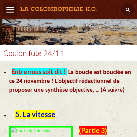
LA COLOMBOPHILIE H.O.
Home
Météo / Het weer
Lâcher / Los
Coulon fute 24/11
Result. clubs, Provincial, (Inter)National
Entre nous soit dit !
La boucle est bouclée en
RFCB / KBDB
ce 24 novembre !
L’objectif rédactionnel de
...
(A suivre)
proposer une synthèse objective,
5. La vitesse
(Partie 3)