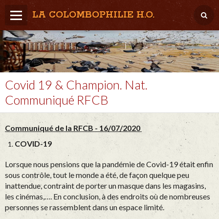
LA COLOMBOPHILIE H.O.
Home
Météo / Het weer
Lâcher / Los
Covid 19 & Champion. Nat.
Communiqué RFCB
Result. clubs, Provincial, (Inter)National
RFCB / KBDB
Communiqué de la RFCB - 16/07/2020
COVID-19
Lorsque nous pensions que la pandémie de Covid-19 était enfin
sous contrôle, tout le monde a été, de façon quelque peu
inattendue, contraint de porter un masque dans les magasins,
les cinémas,…. En conclusion, à des endroits où de nombreuses
personnes se rassemblent dans un espace limité.