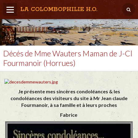
LA COLOMBOPHILIE H.O.
Home
Météo / Het weer
Lâcher / Los
Décés de Mme Wauters Maman de J-Cl
Fourmanoir (Horrues)
Result. clubs, Provincial, (Inter)National
RFCB / KBDB
Je présente mes sincères condoléances & les
condoléances des visiteurs du site à Mr Jean claude
Fourmanoir, à sa famille et à leurs proches
Fabrice