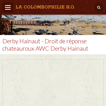
LA COLOMBOPHILIE H.O.
Home
Météo / Het weer
Lâcher / Los
Derby Hainaut - Droit de réponse
chateauroux AWC Derby Hainaut
Result. clubs, Provincial, (Inter)National
RFCB / KBDB