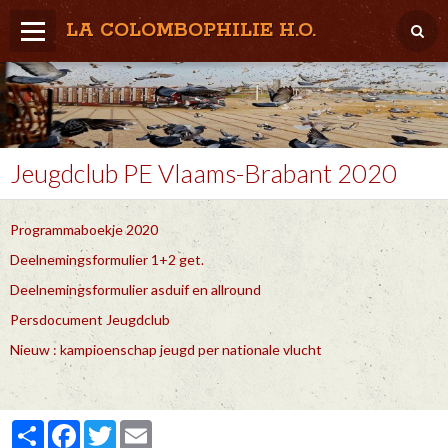
LA COLOMBOPHILIE H.O.
Home
Météo / Het weer
Lâcher / Los
Jeugdclub PE Vlaams-Brabant 2020
Result. clubs, Provincial, (Inter)National
Programmaboekje 2020
RFCB / KBDB
Deelnemingsformulier 1+2 get.
Deelnemingsformulier asduif en allround
Persdocument Jeugdclub
Nieuw : kampioenschap jeugd per nationale vlucht
Partager
Facebook
Twitter
Email