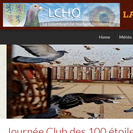
L
Home
Météo 
Journée Club des 100 étoil