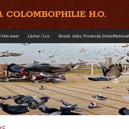
A COLOMBOPHILIE H.O.
/ Het weer
Lâcher / Los
Result. clubs, Provincial, (Inter)National
es