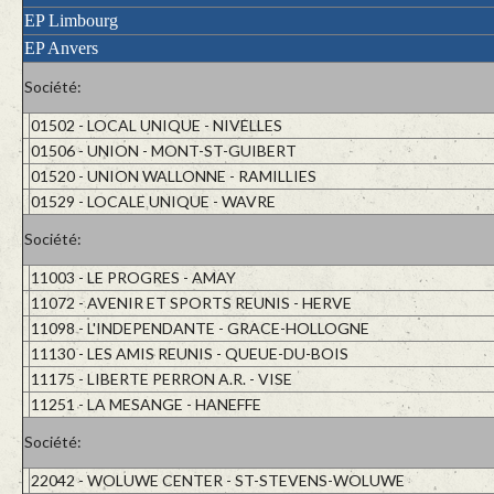
EP Limbourg
EP Anvers
Société:
01502 - LOCAL UNIQUE - NIVELLES
01506 - UNION - MONT-ST-GUIBERT
01520 - UNION WALLONNE - RAMILLIES
01529 - LOCALE UNIQUE - WAVRE
Société:
11003 - LE PROGRES - AMAY
11072 - AVENIR ET SPORTS REUNIS - HERVE
11098 - L'INDEPENDANTE - GRACE-HOLLOGNE
11130 - LES AMIS REUNIS - QUEUE-DU-BOIS
11175 - LIBERTE PERRON A.R. - VISE
11251 - LA MESANGE - HANEFFE
Société:
22042 - WOLUWE CENTER - ST-STEVENS-WOLUWE