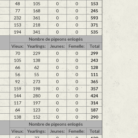
48
105
0
0
153
77
168
0
0
245
232
361
0
0
593
153
218
0
0
371
194
341
0
0
535
Nombre de pigeons enlogés
Vieux:
Yearlings:
Jeunes:
Femelle:
Total
70
229
0
0
299
105
138
0
0
243
66
62
0
0
128
56
55
0
0
111
92
273
0
0
365
159
198
0
0
357
144
280
0
0
424
117
197
0
0
314
64
123
0
0
187
138
152
0
0
290
Nombre de pigeons enlogés
Vieux:
Yearlings:
Jeunes:
Femelle:
Total