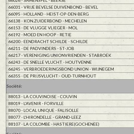
66026 - SAMENSPEL - BEERSE
66031 - VRIJE BEVELSE DUIVENBOND - BEVEL
66095 - HOLLAND - HEIST-OP-DEN-BERG
66138 - KON.ZUIDERBOND - MECHELEN
66153 - DE VLUGGE VLIEGER - MOL
66192 - MOED EN HOOP - RETIE
66200 - EENDRACHT SCHILDE - SCHILDE
66211 - DE PADVINDERS - ST-JOB
66217 - VERENIGING UNIONVRIENDEN - STABROEK
66243 - DE SNELLE VLUCHT - HOUTVENNE
66245 - VERBROEDERINGSBOND UNION - WIJNEGEM
66355 - DE PRIJSVLUCHT - OUD-TURNHOUT
Société:
88013 - LA COUVINOISE - COUVIN
88019 - L'AVENIR - FORVILLE
88070 - LOCAL UNIQUE - FALISOLLE
88077 - L'HIRONDELLE - GRAND-LEEZ
88107 - LA COLOMBE - HASTIERE(GOCHENEE)