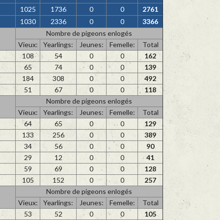
1025
1736
0
0
2761
1030
2336
0
0
3366
Nombre de pigeons enlogés
Vieux:
Yearlings:
Jeunes:
Femelle:
Total
108
54
0
0
162
65
74
0
0
139
184
308
0
0
492
51
67
0
0
118
Nombre de pigeons enlogés
Vieux:
Yearlings:
Jeunes:
Femelle:
Total
64
65
0
0
129
133
256
0
0
389
34
56
0
0
90
29
12
0
0
41
59
69
0
0
128
105
152
0
0
257
Nombre de pigeons enlogés
Vieux:
Yearlings:
Jeunes:
Femelle:
Total
53
52
0
0
105