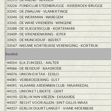
33226 - FONDCLUB STEENBRUGGE - ASSEBROEK-BRUGGE
33241 - DE ZWALUW - VLAMERTINGE
33244 - DE WERKMAN - WAREGEM
33261 - DE WARE VRIENDEN - WINGENE
33288 - DE VLIEGERSCLUB - KORTEMARK
33409 - DE VRIENDENKRING - IEPER
33421 - DE MUNCKDUIF - BEERST
33567 - NIEUWE KORTRIJKSE VERENIGING - KORTRIJK
Société:
44014 - ELK ZIJN DEEL - AALTER
44066 - DE REISDUIF - BAASRODE
44076 - UNION-EIKTAK - EEKLO
44081 - VERBROEDERING - ELST
44091 - VLAAMSE ARDENNEN CLUB - MAARKEDAL
44121 - UNION ET LIBERTE - GENT
44190 - EERLIJK M/N VREZEN - EKSAARDE
44307 - RECHT VOOR ALLEN - SINT-GILLIS-WAAS
44337 - EERLIJK DUURT LANGST - VIANE-MOERBEKE