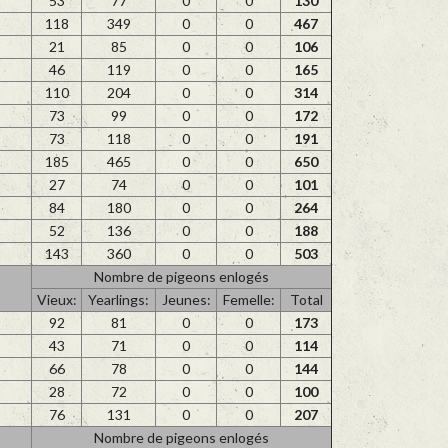
53
77
0
0
130
118
349
0
0
467
21
85
0
0
106
46
119
0
0
165
110
204
0
0
314
73
99
0
0
172
73
118
0
0
191
185
465
0
0
650
27
74
0
0
101
84
180
0
0
264
52
136
0
0
188
143
360
0
0
503
Nombre de pigeons enlogés
Vieux:
Yearlings:
Jeunes:
Femelle:
Total
92
81
0
0
173
43
71
0
0
114
66
78
0
0
144
28
72
0
0
100
76
131
0
0
207
Nombre de pigeons enlogés