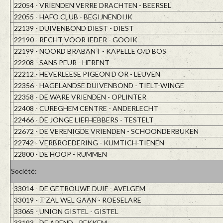
22054 - VRIENDEN VERRE DRACHTEN - BEERSEL
22055 - HAFO CLUB - BEGIJNENDIJK
22139 - DUIVENBOND DIEST - DIEST
22190 - RECHT VOOR IEDER - GOOIK
22199 - NOORD BRABANT - KAPELLE O/D BOS
22208 - SANS PEUR - HERENT
22212 - HEVERLEESE PIGEON D OR - LEUVEN
22356 - HAGELANDSE DUIVENBOND - TIELT-WINGE
22358 - DE WARE VRIENDEN - OPLINTER
22408 - CUREGHEM CENTRE - ANDERLECHT
22466 - DE JONGE LIEFHEBBERS - TESTELT
22672 - DE VERENIGDE VRIENDEN - SCHOONDERBUKEN
22742 - VERBROEDERING - KUMTICH-TIENEN
22800 - DE HOOP - RUMMEN
Société:
33014 - DE GETROUWE DUIF - AVELGEM
33019 - T'ZAL WEL GAAN - ROESELARE
33065 - UNION GISTEL - GISTEL
33193 - DE AREND - REKKEM