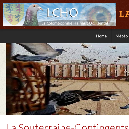
L
Home
Météo 
La Souterraine-Contingents