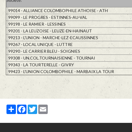
Société:
99014 - ALLIANCE COLOMBOPHILE ATHOISE - ATH
99099 - LE PROGRES - ESTINNES-AU-VAL
99198 - LE RAMIER - LESSINES
99201 - LA LEUZOISE - LEUZE-EN-HAINAUT
99213 - L'UNION - MARCHE-LEZ-ECAUSSINNES
99267 - LOCAL UNIQUE - LUTTRE
99290 - LE CARRIER BLEU - SOIGNIES
99308 - UN.COL.TOURNAISIENNE - TOURNAI
99343 - LA TOURTERELLE - GIVRY
99423 - L'UNION COLOMBOPHILE - MARBAIX LA TOUR
Partager
Facebook
Twitter
Email