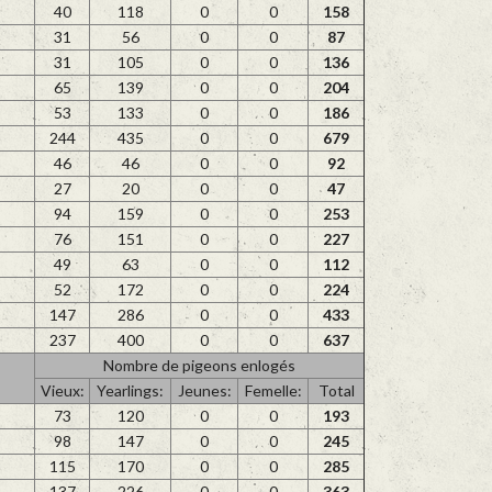
40
118
0
0
158
31
56
0
0
87
31
105
0
0
136
65
139
0
0
204
53
133
0
0
186
244
435
0
0
679
46
46
0
0
92
27
20
0
0
47
94
159
0
0
253
76
151
0
0
227
49
63
0
0
112
52
172
0
0
224
147
286
0
0
433
237
400
0
0
637
Nombre de pigeons enlogés
Vieux:
Yearlings:
Jeunes:
Femelle:
Total
73
120
0
0
193
98
147
0
0
245
115
170
0
0
285
137
226
0
0
363