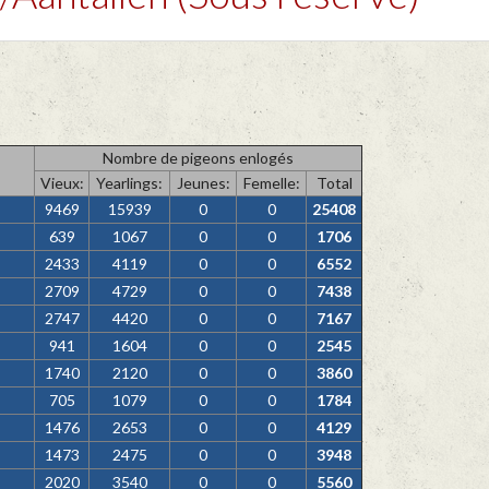
Nombre de pigeons enlogés
Vieux:
Yearlings:
Jeunes:
Femelle:
Total
9469
15939
0
0
25408
639
1067
0
0
1706
2433
4119
0
0
6552
2709
4729
0
0
7438
2747
4420
0
0
7167
941
1604
0
0
2545
1740
2120
0
0
3860
705
1079
0
0
1784
1476
2653
0
0
4129
1473
2475
0
0
3948
2020
3540
0
0
5560