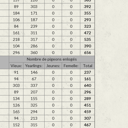
89
303
0
0
392
184
171
0
0
355
106
187
0
0
293
84
239
0
0
323
161
311
0
0
472
218
317
0
0
535
104
286
0
0
390
296
360
0
0
656
Nombre de pigeons enlogés
Vieux:
Yearlings:
Jeunes:
Femelle:
Total
91
146
0
0
237
94
67
0
0
161
303
337
0
0
640
89
207
0
0
296
134
155
0
0
289
126
325
0
0
451
165
294
0
0
459
94
213
0
0
307
152
315
0
0
467