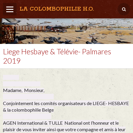
LA COLOMBOPHILIE H.O.
Home
Météo / Het weer
Lâcher / Los
Liege Hesbaye & Télévie- Palmares
2019
Result. clubs, Provincial, (Inter)National
RFCB / KBDB
Madame, Monsieur,
Conjointement les comités organisateurs de LIEGE- HESBAYE
& la colombophilie Belge
AGEN International & TULLE National
ont l’honneur et le
plaisir de vous inviter ainsi que votre compagne et amis à leur