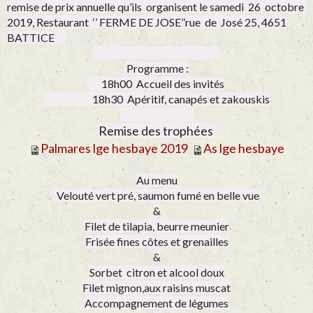
remise de prix annuelle qu’ils organisent le
samedi 26 octobre
2019,
Restaurant ‘’ FERME DE JOSE’’rue de José 25, 4651
BATTICE
Programme :
18h00 Accueil des invités
18h30 Apéritif, canapés et zakouskis
Remise des trophées
Palmares lge hesbaye 2019
As lge hesbaye
Au menu
Velouté vert pré, saumon fumé en belle vue
&
Filet de tilapia, beurre meunier
Frisée fines côtes et grenailles
&
Sorbet citron et alcool doux
Filet mignon,aux raisins muscat
Accompagnement de légumes