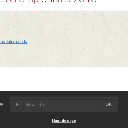
rmulaire en xls
te
Haut de page