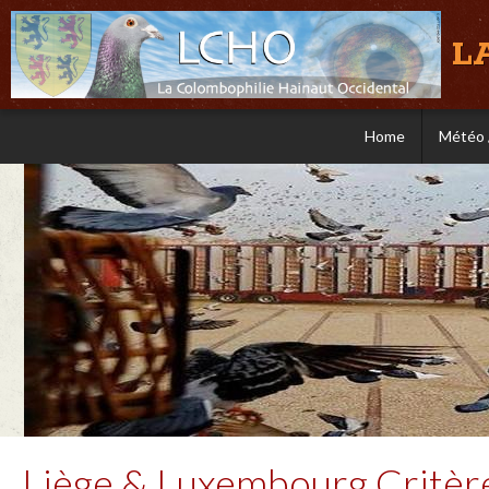
L
Home
Météo 
Liège & Luxembourg Critèr