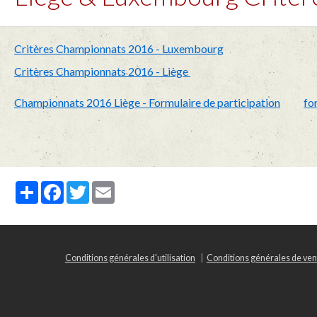
Critères Championnats 2016 - Luxembourg
Critères Championnats 2016 - Liège
Championnats 2016 Liège - Formulaire de participation
fo
Partager
Facebook
Twitter
Email
Conditions générales d'utilisation
Conditions générales de ven