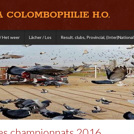
A COLOMBOPHILIE H.O.
/ Het weer
Lâcher / Los
Result. clubs, Provincial, (Inter)National
es championnats 2016