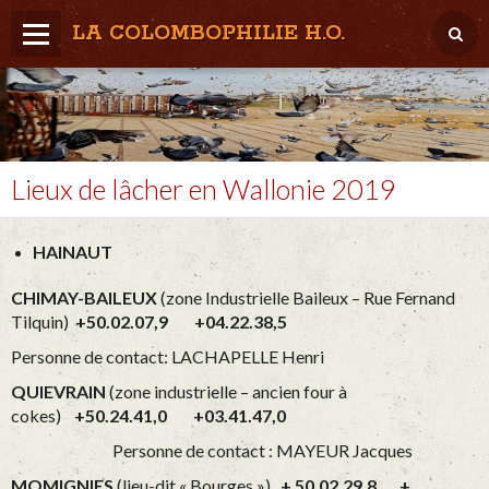
LA COLOMBOPHILIE H.O.
Home
Météo / Het weer
Lâcher / Los
Lieux de lâcher en Wallonie 2019
Result. clubs, Provincial, (Inter)National
HAINAUT
RFCB / KBDB
CHIMAY-BAILEUX
(zone Industrielle Baileux – Rue Fernand
Tilquin)
+50.02.07,9 +04.22.38,5
Personne de contact: LACHAPELLE Henri
QUIEVRAIN
(zone industrielle – ancien four à
cokes)
+50.24.41,0 +03.41.47,0
Personne de contact : MAYEUR Jacques
MOMIGNIES
(lieu-dit « Bourges »)
+ 50.02.29,8 +