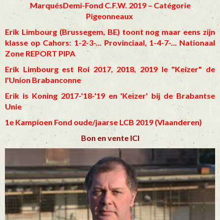
MarquésDemi-Fond C.F.W. 2019 – Catégorie
Pigeonneaux
Erik Limbourg (Brussegem, BE) toont nog maar eens zijn
klasse op Cahors: 1-2-3-... Provinciaal, 1-4-7-... Nationaal
Zone
REPORT PIPA
Erik Limbourg est Roi 2017, 2018, 2019 le "Keizer" de
l'Union Brabanconne
Erik is Koning 2017-'18-'19 en 'Keizer' bij de Brabantse
Unie
1e Kampioen Fond oude/jaarse LCB 2019 (Vlaanderen)
Bon en vente ICI