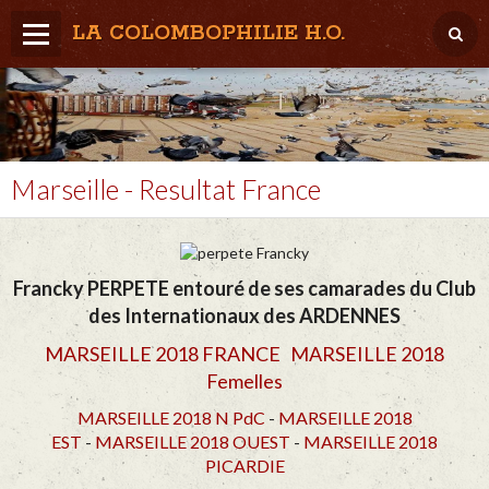
LA COLOMBOPHILIE H.O.
Home
Météo / Het weer
Lâcher / Los
Marseille - Resultat France
Result. clubs, Provincial, (Inter)National
RFCB / KBDB
Francky PERPETE entouré de ses camarades du Club
des Internationaux des ARDENNES
MARSEILLE 2018 FRANCE
MARSEILLE 2018
Femelles
MARSEILLE 2018 N PdC
-
MARSEILLE 2018
EST
-
MARSEILLE 2018 OUEST
-
MARSEILLE 2018
PICARDIE