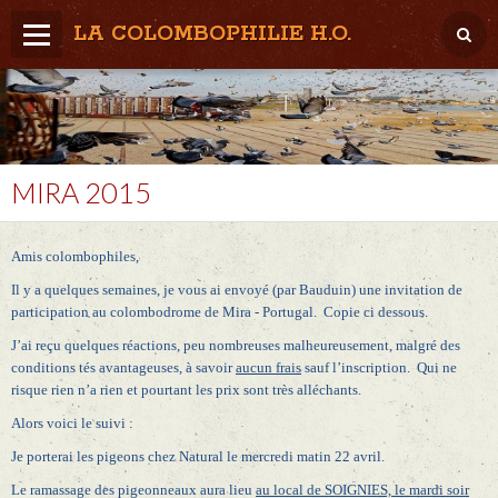
LA COLOMBOPHILIE H.O.
Home
Météo / Het weer
Lâcher / Los
MIRA 2015
Result. clubs, Provincial, (Inter)National
Amis colombophiles,
RFCB / KBDB
Il y a quelques semaines, je vous ai envoyé (par Bauduin) une invitation de
participation au colombodrome de Mira - Portugal.
Copie ci dessous.
J’ai reçu quelques réactions, peu nombreuses malheureusement, malgré des
conditions tés avantageuses, à savoir
aucun frais
sauf l’inscription.
Qui ne
risque rien n’a rien et pourtant les prix sont très alléchants.
Alors voici le suivi :
Je porterai les pigeons chez Natural le mercredi matin 22 avril.
Le ramassage des pigeonneaux aura lieu
au local de SOIGNIES, le mardi soir