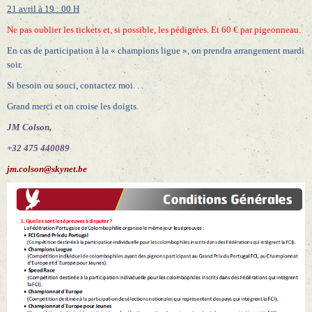
21 avril à 19 : 00 H
Ne pas oublier les tickets et, si possible, les pédigrées. Et 60 € par pigeonneau.
En cas de participation à la « champions ligue », on prendra arrangement mardi
soir.
Si besoin ou souci, contactez moi. . .
Grand merci et on croise les doigts.
JM Colson,
+32 475 440089
jm.colson@skynet.be