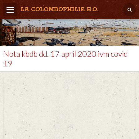
LA COLOMBOPHILIE H.O.
Home
Météo / Het weer
Lâcher / Los
Nota kbdb dd. 17 april 2020 ivm covid
19
Result. clubs, Provincial, (Inter)National
RFCB / KBDB