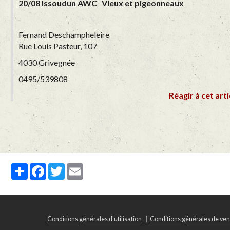
20/08 Issoudun AWC Vieux et pigeonneaux
Fernand Deschampheleire
Rue Louis Pasteur, 107
4030 Grivegnée
0495/539808
Réagir à cet arti
Partager
Facebook
Twitter
Email
Conditions générales d'utilisation
Conditions générales de ven