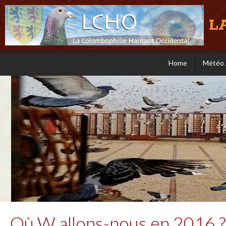
L
Home
Météo 
Où W allons-nous en 2016 ?