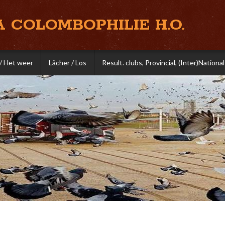
A COLOMBOPHILIE H.O.
/ Het weer
Lâcher / Los
Result. clubs, Provincial, (Inter)National