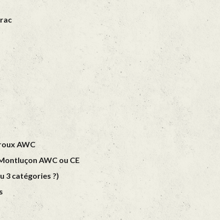
erac
uroux AWC
u Montluçon AWC ou CE
 3 catégories ?)
s