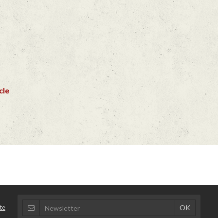
cle
te