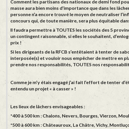
Comment les partisans des nationaux de demi fond pourra
masse aura bien moins d’importance que dans les lâch
personne n’a encore trouvé le moyen de neutraliser l’in
concours qui, de toute manière, sera plus équitable dans
Il faudra permettre à TOUTES les sociétés des 5 provi
un contingent raisonnable, si elles le souhaitent, d’enl
prix !
Si les dirigeants de la RFCB s’entêtaient à tenter de s
interposée(s) et vouloir nous empêcher de mettre en 
prendre nos responsabilités, TOUTES nos responsabilit
Comme je m’y étais engagé j’ai fait l’effort de tenter d
entendu un projet « à casser » !
Les lieux de lâchers envisageables :
*400 à 500 km : Chalons, Nevers, Bourges, Vierzon, Moul
*500 à 600 km : Châteauroux, La Châtre, Vichy, Montlu