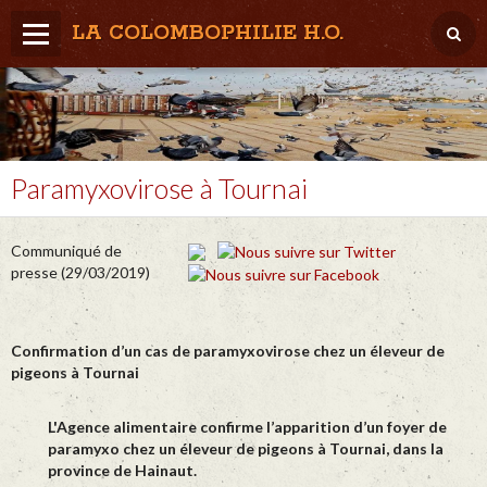
LA COLOMBOPHILIE H.O.
Home
Météo / Het weer
Lâcher / Los
Paramyxovirose à Tournai
Result. clubs, Provincial, (Inter)National
Communiqué de
RFCB / KBDB
presse (29/03/2019)
Confirmation d’un cas de paramyxovirose chez un éleveur de
pigeons à Tournai
L'Agence alimentaire confirme l’apparition d’un foyer de
paramyxo chez un éleveur de pigeons à Tournai, dans la
province de Hainaut.