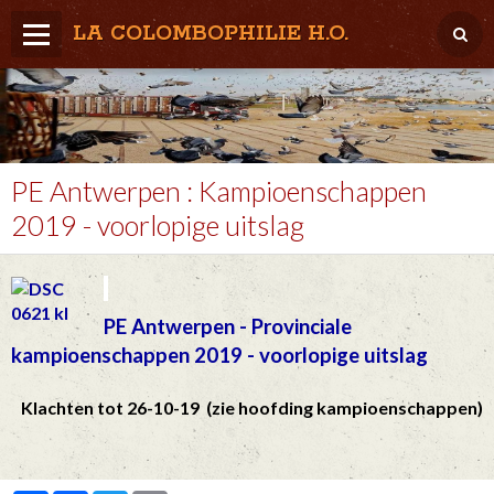
LA COLOMBOPHILIE H.O.
Home
Météo / Het weer
Lâcher / Los
PE Antwerpen : Kampioenschappen
2019 - voorlopige uitslag
Result. clubs, Provincial, (Inter)National
RFCB / KBDB
PE Antwerpen - Provinciale
kampioenschappen 2019 - voorlopige uitslag
Klachten tot 26-10-19 (zie hoofding kampioenschappen)