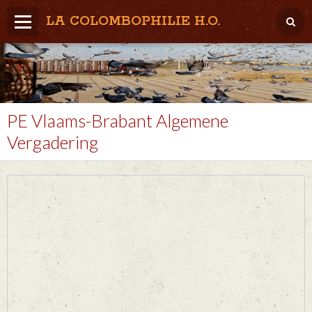
LA COLOMBOPHILIE H.O.
Home
Météo / Het weer
Lâcher / Los
PE Vlaams-Brabant Algemene
Vergadering
Result. clubs, Provincial, (Inter)National
RFCB / KBDB