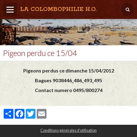
LA COLOMBOPHILIE H.O.
Home
Météo / Het weer
Lâcher / Los
Pigeon perdu ce 15/04
Result. clubs, Provincial, (Inter)National
Pigeons perdus ce dimanche 15/04/2012
RFCB / KBDB
Bagues 9038446_486_493_495
Contact numero 0495/800274
Partager
Facebook
Twitter
Email
Conditions générales d'utilisation