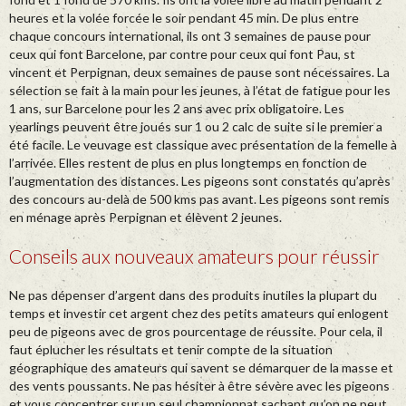
heures et la volée forcée le soir pendant 45 min. De plus entre
chaque concours international, ils ont 3 semaines de pause pour
ceux qui font Barcelone, par contre pour ceux qui font Pau, st
vincent et Perpignan, deux semaines de pause sont nécessaires. La
sélection se fait à la main pour les jeunes, à l’état de fatigue pour les
1 ans, sur Barcelone pour les 2 ans avec prix obligatoire. Les
yearlings peuvent être joués sur 1 ou 2 calc de suite si le premier a
été facile. Le veuvage est classique avec présentation de la femelle à
l’arrivée. Elles restent de plus en plus longtemps en fonction de
l’augmentation des distances. Les pigeons sont constatés qu’après
des concours au-delà de 500 kms pas avant. Les pigeons sont remis
en ménage après Perpignan et élèvent 2 jeunes.
Conseils aux nouveaux amateurs pour réussir
Ne pas dépenser d’argent dans des produits inutiles la plupart du
temps et investir cet argent chez des petits amateurs qui enlogent
peu de pigeons avec de gros pourcentage de réussite. Pour cela, il
faut éplucher les résultats et tenir compte de la situation
géographique des amateurs qui savent se démarquer de la masse et
des vents poussants. Ne pas hésiter à être sévère avec les pigeons
et vous concentrer sur un seul championnat sachant qu’on ne peut