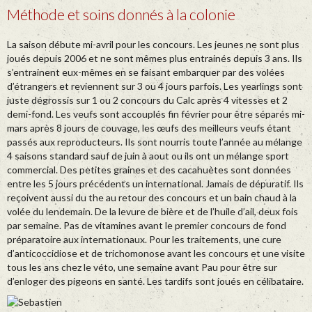
Méthode et soins donnés à la colonie
La saison débute mi-avril pour les concours. Les jeunes ne sont plus
joués depuis 2006 et ne sont mêmes plus entrainés depuis 3 ans. Ils
s’entrainent eux-mêmes en se faisant embarquer par des volées
d’étrangers et reviennent sur 3 ou 4 jours parfois. Les yearlings sont
juste dégrossis sur 1 ou 2 concours du Calc après 4 vitesses et 2
demi-fond. Les veufs sont accouplés fin février pour être séparés mi-
mars après 8 jours de couvage, les œufs des meilleurs veufs étant
passés aux reproducteurs. Ils sont nourris toute l’année au mélange
4 saisons standard sauf de juin à aout ou ils ont un mélange sport
commercial. Des petites graines et des cacahuètes sont données
entre les 5 jours précédents un international. Jamais de dépuratif. Ils
reçoivent aussi du the au retour des concours et un bain chaud à la
volée du lendemain. De la levure de bière et de l’huile d’ail, deux fois
par semaine. Pas de vitamines avant le premier concours de fond
préparatoire aux internationaux. Pour les traitements, une cure
d’anticoccidiose et de trichomonose avant les concours et une visite
tous les ans chez le véto, une semaine avant Pau pour être sur
d’enloger des pigeons en santé. Les tardifs sont joués en célibataire.