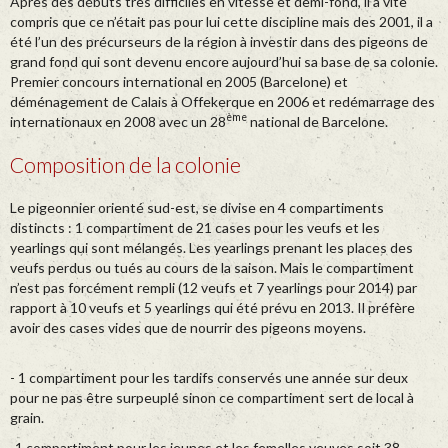
Apres des débuts très difficiles en vitesse et demi-fond, il a vite
compris que ce n’était pas pour lui cette discipline mais des 2001, il a
été l’un des précurseurs de la région à investir dans des pigeons de
grand fond qui sont devenu encore aujourd’hui sa base de sa colonie.
Premier concours international en 2005 (Barcelone) et
déménagement de Calais à Offekerque en 2006 et redémarrage des
ème
internationaux en 2008 avec un 28
national de Barcelone.
Composition de la colonie
Le pigeonnier orienté sud-est, se divise en 4 compartiments
distincts : 1 compartiment de 21 cases pour les veufs et les
yearlings qui sont mélangés. Les yearlings prenant les places des
veufs perdus ou tués au cours de la saison. Mais le compartiment
n’est pas forcément rempli (12 veufs et 7 yearlings pour 2014) par
rapport à 10 veufs et 5 yearlings qui été prévu en 2013. Il préfère
avoir des cases vides que de nourrir des pigeons moyens.
- 1 compartiment pour les tardifs conservés une année sur deux
pour ne pas être surpeuplé sinon ce compartiment sert de local à
grain.
-1 compartiment pour les jeunes et les femelles veuves soit 38