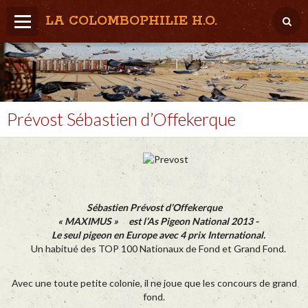
LA COLOMBOPHILIE H.O.
Home
Météo / Het weer
Lâcher / Los
Prévost Sébastien d’Offekerque
Result. clubs, Provincial, (Inter)National
RFCB / KBDB
Sébastien Prévost d’Offekerque
« MAXIMUS » est l’As Pigeon National 2013 -
Le seul pigeon en Europe avec 4 prix International.
Un habitué des TOP 100 Nationaux de Fond et Grand Fond.
Avec une toute petite colonie, il ne joue que les concours de grand
fond.