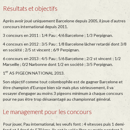
Résultats et objectifs
Après avoir joué uniquement Barcelone depuis 2005, il joue d’autres
concours international depuis 2011.
3 concours en 2011 : 1/4 Pau ; 4/6 Barcelone ; 1/3 Perpignan.
4 concours en 2012 : 3/5 Pau ; 1/8 Barcelone lâcher retardé dont 3/8
en société ; 2/5 st vincent ; 6/9 Perpignan.
6 concours en 2013 : 4/5 Pau ; 5/6 Barcelone ; 2/2 st vincent ; 1/2
Marseille ; 0/2 Narbonne dont 1/2 en société ; 3/5 Perpignan.
er
1
AS PIGEON NATIONAL 2013.
Son objectif comme tout colombophile est de gagner Barcelone et
être champion d’Europe bien sûr mais plus sérieusement, il va
essayer d’engager au moins 3 pigeons minimum à chaque concours
pour ne pas être trop désavantagé au championnat général.
Le management pour les concours
Pour jouer, Pau international, les veufs font : 4 vitesses puis 1 demi-
fond et 1 fond de 570 kms. Ils ont la volée libre au matin pendant 2