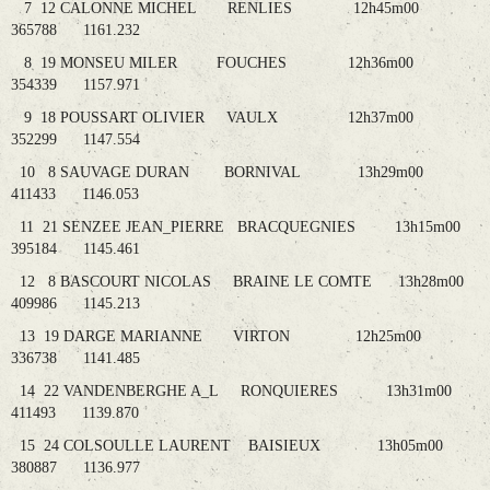
7 12 CALONNE MICHEL RENLIES 12h45m00
365788 1161.232
8 19 MONSEU MILER FOUCHES 12h36m00
354339 1157.971
9 18 POUSSART OLIVIER VAULX 12h37m00
352299 1147.554
10 8 SAUVAGE DURAN BORNIVAL 13h29m00
411433 1146.053
11 21 SENZEE JEAN_PIERRE BRACQUEGNIES 13h15m00
395184 1145.461
12 8 BASCOURT NICOLAS BRAINE LE COMTE 13h28m00
409986 1145.213
13 19 DARGE MARIANNE VIRTON 12h25m00
336738 1141.485
14 22 VANDENBERGHE A_L RONQUIERES 13h31m00
411493 1139.870
15 24 COLSOULLE LAURENT BAISIEUX 13h05m00
380887 1136.977