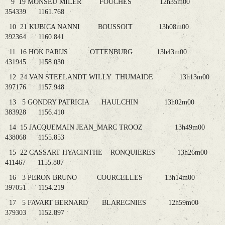
9 19 MONSEU MILER FOUCHES 12h35m00
354339 1161.768
10 21 KUBICA NANNI BOUSSOIT 13h08m00
392364 1160.841
11 16 HOK PARIJS OTTENBURG 13h43m00
431945 1158.030
12 24 VAN STEELANDT WILLY THUMAIDE 13h13m00
397176 1157.948
13 5 GONDRY PATRICIA HAULCHIN 13h02m00
383928 1156.410
14 15 JACQUEMAIN JEAN_MARC TROOZ 13h49m00
438068 1155.853
15 22 CASSART HYACINTHE RONQUIERES 13h26m00
411467 1155.807
16 3 PERON BRUNO COURCELLES 13h14m00
397051 1154.219
17 5 FAVART BERNARD BLAREGNIES 12h59m00
379303 1152.897