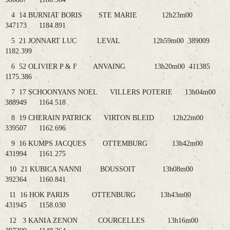
4 14 BURNIAT BORIS STE MARIE 12h23m00
347173 1184.891
5 21 JONNART LUC LEVAL 12h59m00 389009
1182.399
6 52 OLIVIER P & F ANVAING 13h20m00 411385
1175.386
7 17 SCHOONYANS NOEL VILLERS POTERIE 13h04m00
388949 1164.518
8 19 CHERAIN PATRICK VIRTON BLEID 12h22m00
339507 1162.696
9 16 KUMPS JACQUES OTTEMBURG 13h42m00
431994 1161.275
10 21 KUBICA NANNI BOUSSOIT 13h08m00
392364 1160.841
11 16 HOK PARIJS OTTENBURG 13h43m00
431945 1158.030
12 3 KANIA ZENON COURCELLES 13h16m00