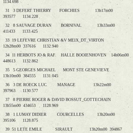
1134.698
31 3 DEFERT THIERRY FORCHIES 13h17m00
393577 1134.228
32 8 SAUVAGE DURAN BORNIVAL 13h33m00
411433 1133.425
33 19 LEFEVRE CHRISTIAN &V MEIX_DT_VIRTON
12h28m00 337616 1132.940
34 11 HERBOTS JO & RAF. HALLE BOOIENHOVEN 14h06m00
448613 1132.862
35 5 GEORGES MICHAEL MONT STE GENEVIEVE
13h10m00 384555 1131.045
36 3 DE ROECK LUC MANAGE 13h22m00
397963 1130.577
37 8 PIERRE ROGER & DAVID BOSSUT_GOTTECHAIN
13h55m00 434653 1128.969
38 1 LUMAY DIDIER COURCELLES 13h20m00
395106 1128.875
39 51 LETE EMILE SIRAULT 13h20m00 394867