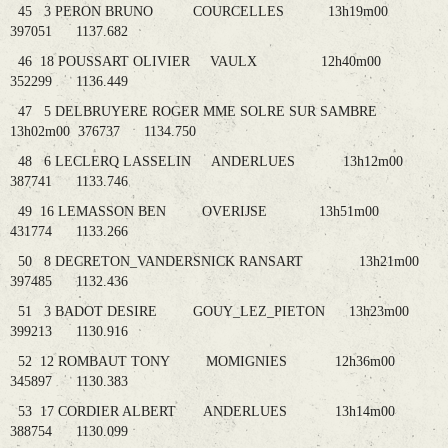
45 3 PERON BRUNO COURCELLES 13h19m00
397051 1137.682
46 18 POUSSART OLIVIER VAULX 12h40m00
352299 1136.449
47 5 DELBRUYERE ROGER MME SOLRE SUR SAMBRE
13h02m00 376737 1134.750
48 6 LECLERQ LASSELIN ANDERLUES 13h12m00
387741 1133.746
49 16 LEMASSON BEN OVERIJSE 13h51m00
431774 1133.266
50 8 DECRETON_VANDERSNICK RANSART 13h21m00
397485 1132.436
51 3 BADOT DESIRE GOUY_LEZ_PIETON 13h23m00
399213 1130.916
52 12 ROMBAUT TONY MOMIGNIES 12h36m00
345897 1130.383
53 17 CORDIER ALBERT ANDERLUES 13h14m00
388754 1130.099