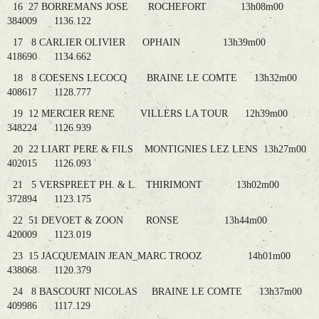
16 27 BORREMANS JOSE ROCHEFORT 13h08m00
384009 1136.122
17 8 CARLIER OLIVIER OPHAIN 13h39m00
418690 1134.662
18 8 COESENS LECOCQ BRAINE LE COMTE 13h32m00
408617 1128.777
19 12 MERCIER RENE VILLERS LA TOUR 12h39m00
348224 1126.939
20 22 LIART PERE & FILS MONTIGNIES LEZ LENS 13h27m00
402015 1126.093
21 5 VERSPREET PH. & L. THIRIMONT 13h02m00
372894 1123.175
22 51 DEVOET & ZOON RONSE 13h44m00
420009 1123.019
23 15 JACQUEMAIN JEAN_MARC TROOZ 14h01m00
438068 1120.379
24 8 BASCOURT NICOLAS BRAINE LE COMTE 13h37m00
409986 1117.129