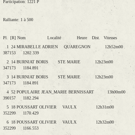
Participation: 1221 P
Ralliante: 1 à 500
Pl. [R] Nom Localité Heure Dist. Vitesses
1 24 MIRABELLE ADRIEN QUAREGNON 12h52m00
387153 1202.339
2 14 BURNIAT BORIS STE MARIE 12h23m00
347173 1184.891
3 14 BURNIAT BORIS STE MARIE 12h23m00
347173 1184.891
4 52 POPULAIRE JEAN_MARIE BERNISSART 13h00m00
390157 1182.294
5 18 POUSSART OLIVIER VAULX 12h31m00
352299 1170.429
6 18 POUSSART OLIVIER VAULX 12h32m00
352299 1166.553