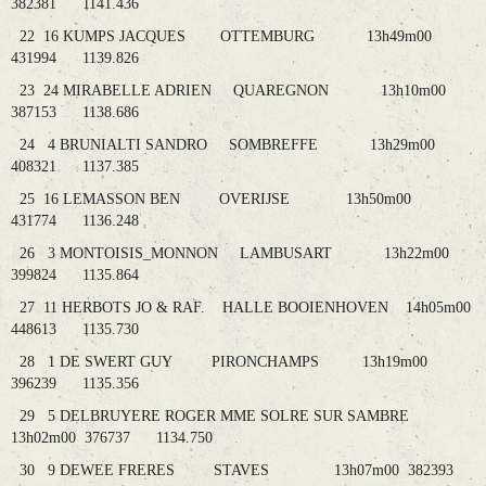
382381 1141.436
22 16 KUMPS JACQUES OTTEMBURG 13h49m00
431994 1139.826
23 24 MIRABELLE ADRIEN QUAREGNON 13h10m00
387153 1138.686
24 4 BRUNIALTI SANDRO SOMBREFFE 13h29m00
408321 1137.385
25 16 LEMASSON BEN OVERIJSE 13h50m00
431774 1136.248
26 3 MONTOISIS_MONNON LAMBUSART 13h22m00
399824 1135.864
27 11 HERBOTS JO & RAF. HALLE BOOIENHOVEN 14h05m00
448613 1135.730
28 1 DE SWERT GUY PIRONCHAMPS 13h19m00
396239 1135.356
29 5 DELBRUYERE ROGER MME SOLRE SUR SAMBRE
13h02m00 376737 1134.750
30 9 DEWEE FRERES STAVES 13h07m00 382393