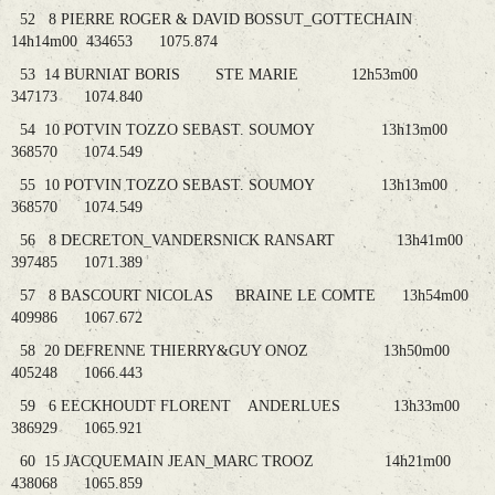
52 8 PIERRE ROGER & DAVID BOSSUT_GOTTECHAIN
14h14m00 434653 1075.874
53 14 BURNIAT BORIS STE MARIE 12h53m00
347173 1074.840
54 10 POTVIN TOZZO SEBAST. SOUMOY 13h13m00
368570 1074.549
55 10 POTVIN TOZZO SEBAST. SOUMOY 13h13m00
368570 1074.549
56 8 DECRETON_VANDERSNICK RANSART 13h41m00
397485 1071.389
57 8 BASCOURT NICOLAS BRAINE LE COMTE 13h54m00
409986 1067.672
58 20 DEFRENNE THIERRY&GUY ONOZ 13h50m00
405248 1066.443
59 6 EECKHOUDT FLORENT ANDERLUES 13h33m00
386929 1065.921
60 15 JACQUEMAIN JEAN_MARC TROOZ 14h21m00
438068 1065.859