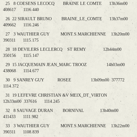
25 8 COESENS LECOCQ BRAINE LE COMTE 13h36m00
408617 1116.440
26 22 SIRAULT BRUNO BRAINE_LE_COMTE 13h37m00
409662 1116.246
27 3 WAUTHIER GUY MONT.S.MARCHIENNE 13h20m00
390311 1115.175
28 18 DEVILERS LECLERCQ ST REMY 12h44m00
350156 1115.147
29 15 JACQUEMAIN JEAN_MARC TROOZ 14h03m00
438068 1114.677
30 9 SANREY GUY ROSEE 13h09m00 377772
1114.372
31 19 LEFEVRE CHRISTIAN &V MEIX_DT_VIRTON
12h33m00 337616 1114.245
32 8 SAUVAGE DURAN BORNIVAL 13h40m00
411433 1111.982
33 3 WAUTHIER GUY MONT.S.MARCHIENNE 13h22m00
390311 1108.839