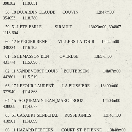
398382 1119.051
58 18 DUJARDIN CLAUDE COUVIN 12h47m00
354653 1118.780
59 51 LETE EMILE SIRAULT 13h23m00 394867
1118.604
60 12 MERCIER RENE VILLERS LA TOUR 12h42m00
348224 1116.103
61 16 LEMASSON BEN OVERIJSE 13h57m00
431774 1115.696
62 11 VANDEVORST LOUIS BOUTERSEM 14h07m00
442861 1115.519
63 17 LEFOUR LAURENT LA BUISSIERE 13h09m00
377940 1114.868
64 15 JACQUEMAIN JEAN_MARC TROOZ 14h03m00
438068 1114.677
65 51 CASAERT SENECHAL RUSSEIGNIES 13h46m00
418901 1114.099
66 11 HAZARD PEETERS COURT_ST_ETIENNE 13h48m00