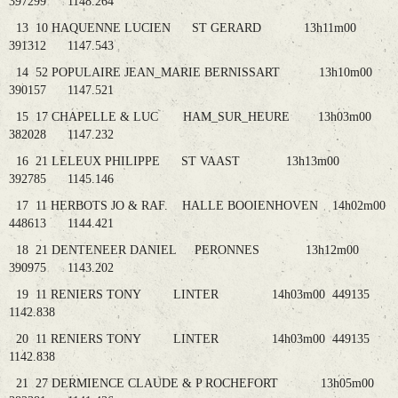
397299 1148.264
13 10 HAQUENNE LUCIEN ST GERARD 13h11m00
391312 1147.543
14 52 POPULAIRE JEAN_MARIE BERNISSART 13h10m00
390157 1147.521
15 17 CHAPELLE & LUC HAM_SUR_HEURE 13h03m00
382028 1147.232
16 21 LELEUX PHILIPPE ST VAAST 13h13m00
392785 1145.146
17 11 HERBOTS JO & RAF. HALLE BOOIENHOVEN 14h02m00
448613 1144.421
18 21 DENTENEER DANIEL PERONNES 13h12m00
390975 1143.202
19 11 RENIERS TONY LINTER 14h03m00 449135
1142.838
20 11 RENIERS TONY LINTER 14h03m00 449135
1142.838
21 27 DERMIENCE CLAUDE & P ROCHEFORT 13h05m00