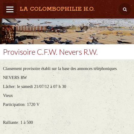
LA COLOMBOPHILIE H.O.
Home
Météo / Het weer
Lâcher / Los
Provisoire C.F.W. Nevers R.W.
Result. clubs, Provincial, (Inter)National
Classement provisoire établi sur la base des annonces téléphoniques.
RFCB / KBDB
NEVERS RW
Lâcher: le samedi 21/07/12 à 07 h 30
Vieux
Participation: 1720 V
Ralliante: 1 à 500