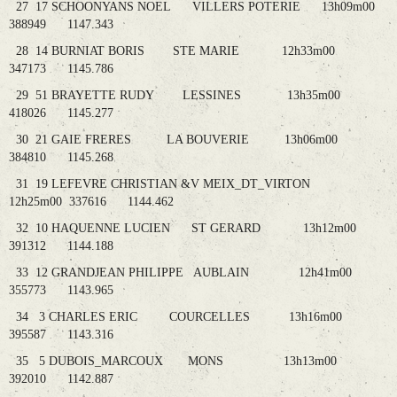
27 17 SCHOONYANS NOEL VILLERS POTERIE 13h09m00
388949 1147.343
28 14 BURNIAT BORIS STE MARIE 12h33m00
347173 1145.786
29 51 BRAYETTE RUDY LESSINES 13h35m00
418026 1145.277
30 21 GAIE FRERES LA BOUVERIE 13h06m00
384810 1145.268
31 19 LEFEVRE CHRISTIAN &V MEIX_DT_VIRTON
12h25m00 337616 1144.462
32 10 HAQUENNE LUCIEN ST GERARD 13h12m00
391312 1144.188
33 12 GRANDJEAN PHILIPPE AUBLAIN 12h41m00
355773 1143.965
34 3 CHARLES ERIC COURCELLES 13h16m00
395587 1143.316
35 5 DUBOIS_MARCOUX MONS 13h13m00
392010 1142.887