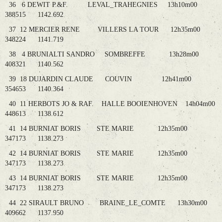
36 6 DEWIT P.&F. LEVAL_TRAHEGNIES 13h10m00
388515 1142.692
37 12 MERCIER RENE VILLERS LA TOUR 12h35m00
348224 1141.719
38 4 BRUNIALTI SANDRO SOMBREFFE 13h28m00
408321 1140.562
39 18 DUJARDIN CLAUDE COUVIN 12h41m00
354653 1140.364
40 11 HERBOTS JO & RAF. HALLE BOOIENHOVEN 14h04m00
448613 1138.612
41 14 BURNIAT BORIS STE MARIE 12h35m00
347173 1138.273
42 14 BURNIAT BORIS STE MARIE 12h35m00
347173 1138.273
43 14 BURNIAT BORIS STE MARIE 12h35m00
347173 1138.273
44 22 SIRAULT BRUNO BRAINE_LE_COMTE 13h30m00
409662 1137.950