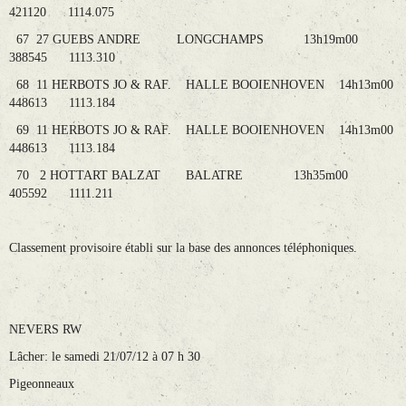
421120 1114.075
67 27 GUEBS ANDRE LONGCHAMPS 13h19m00
388545 1113.310
68 11 HERBOTS JO & RAF. HALLE BOOIENHOVEN 14h13m00
448613 1113.184
69 11 HERBOTS JO & RAF. HALLE BOOIENHOVEN 14h13m00
448613 1113.184
70 2 HOTTART BALZAT BALATRE 13h35m00
405592 1111.211
Classement provisoire établi sur la base des annonces téléphoniques.
NEVERS RW
Lâcher: le samedi 21/07/12 à 07 h 30
Pigeonneaux