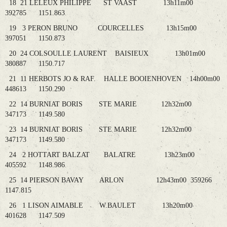
18 21 LELEUX PHILIPPE ST VAAST 13h11m00
392785 1151.863
19 3 PERON BRUNO COURCELLES 13h15m00
397051 1150.873
20 24 COLSOULLE LAURENT BAISIEUX 13h01m00
380887 1150.717
21 11 HERBOTS JO & RAF. HALLE BOOIENHOVEN 14h00m00
448613 1150.290
22 14 BURNIAT BORIS STE MARIE 12h32m00
347173 1149.580
23 14 BURNIAT BORIS STE MARIE 12h32m00
347173 1149.580
24 2 HOTTART BALZAT BALATRE 13h23m00
405592 1148.986
25 14 PIERSON BAVAY ARLON 12h43m00 359266
1147.815
26 1 LISON AIMABLE W.BAULET 13h20m00
401628 1147.509