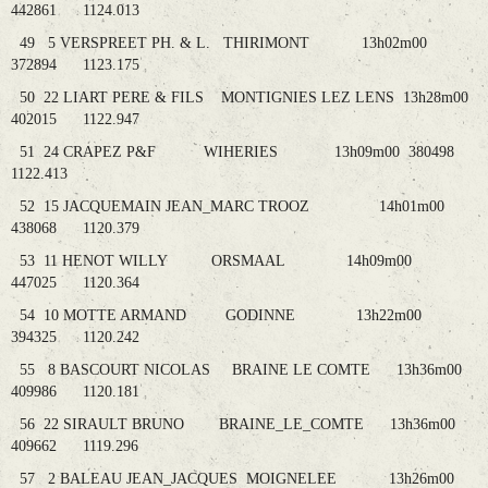
442861 1124.013
49 5 VERSPREET PH. & L. THIRIMONT 13h02m00
372894 1123.175
50 22 LIART PERE & FILS MONTIGNIES LEZ LENS 13h28m00
402015 1122.947
51 24 CRAPEZ P&F WIHERIES 13h09m00 380498
1122.413
52 15 JACQUEMAIN JEAN_MARC TROOZ 14h01m00
438068 1120.379
53 11 HENOT WILLY ORSMAAL 14h09m00
447025 1120.364
54 10 MOTTE ARMAND GODINNE 13h22m00
394325 1120.242
55 8 BASCOURT NICOLAS BRAINE LE COMTE 13h36m00
409986 1120.181
56 22 SIRAULT BRUNO BRAINE_LE_COMTE 13h36m00
409662 1119.296
57 2 BALEAU JEAN_JACQUES MOIGNELEE 13h26m00