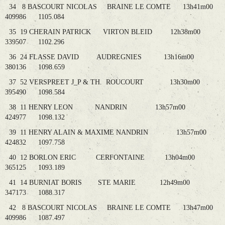
34 8 BASCOURT NICOLAS BRAINE LE COMTE 13h41m00
409986 1105.084
35 19 CHERAIN PATRICK VIRTON BLEID 12h38m00
339507 1102.296
36 24 FLASSE DAVID AUDREGNIES 13h16m00
380136 1098.659
37 52 VERSPREET J_P & TH. ROUCOURT 13h30m00
395490 1098.584
38 11 HENRY LEON NANDRIN 13h57m00
424977 1098.132
39 11 HENRY ALAIN & MAXIME NANDRIN 13h57m00
424832 1097.758
40 12 BORLON ERIC CERFONTAINE 13h04m00
365125 1093.189
41 14 BURNIAT BORIS STE MARIE 12h49m00
347173 1088.317
42 8 BASCOURT NICOLAS BRAINE LE COMTE 13h47m00
409986 1087.497