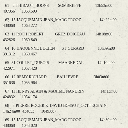
61 2 THIBAUT_BOONS SOMBREFFE 13h53m00
407356 1063.593
62 15 JACQUEMAIN JEAN_MARC TROOZ 14h22m00
438068 1063.272
63 11 ROCH ROBERT GREZ DOICEAU 14h18m00
432826 1060.849
64 10 HAQUENNE LUCIEN ST GERARD 13h39m00
391312 1060.467
65 51 COLLET_DUBOIS MAARKEDAL 14h10m00
422971 1057.428
66 12 REMY RICHARD BAILIEVRE 13h03m00
351636 1055.964
67 11 HENRY ALAIN & MAXIME NANDRIN 14h13m00
424832 1054.174
68 8 PIERRE ROGER & DAVID BOSSUT_GOTTECHAIN
14h24m00 434653 1049.887
69 15 JACQUEMAIN JEAN_MARC TROOZ 14h30m00
438068 1043.020