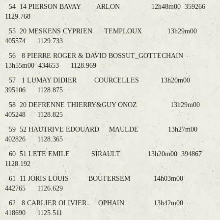
54 14 PIERSON BAVAY ARLON 12h48m00 359266
1129.768
55 20 MESKENS CYPRIEN TEMPLOUX 13h29m00
405574 1129.733
56 8 PIERRE ROGER & DAVID BOSSUT_GOTTECHAIN
13h55m00 434653 1128.969
57 1 LUMAY DIDIER COURCELLES 13h20m00
395106 1128.875
58 20 DEFRENNE THIERRY&GUY ONOZ 13h29m00
405248 1128.825
59 52 HAUTRIVE EDOUARD MAULDE 13h27m00
402826 1128.365
60 51 LETE EMILE SIRAULT 13h20m00 394867
1128.192
61 11 JORIS LOUIS BOUTERSEM 14h03m00
442765 1126.629
62 8 CARLIER OLIVIER OPHAIN 13h42m00
418690 1125.511