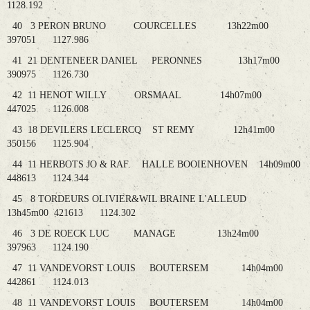
1128.192
40 3 PERON BRUNO COURCELLES 13h22m00
397051 1127.986
41 21 DENTENEER DANIEL PERONNES 13h17m00
390975 1126.730
42 11 HENOT WILLY ORSMAAL 14h07m00
447025 1126.008
43 18 DEVILERS LECLERCQ ST REMY 12h41m00
350156 1125.904
44 11 HERBOTS JO & RAF. HALLE BOOIENHOVEN 14h09m00
448613 1124.344
45 8 TORDEURS OLIVIER&WIL BRAINE L'ALLEUD
13h45m00 421613 1124.302
46 3 DE ROECK LUC MANAGE 13h24m00
397963 1124.190
47 11 VANDEVORST LOUIS BOUTERSEM 14h04m00
442861 1124.013
48 11 VANDEVORST LOUIS BOUTERSEM 14h04m00