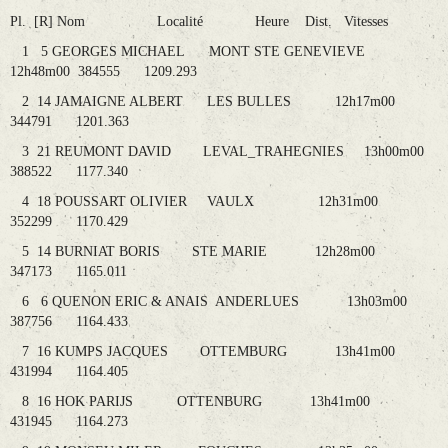
Pl. [R] Nom Localité Heure Dist. Vitesses
1 5 GEORGES MICHAEL MONT STE GENEVIEVE
12h48m00 384555 1209.293
2 14 JAMAIGNE ALBERT LES BULLES 12h17m00
344791 1201.363
3 21 REUMONT DAVID LEVAL_TRAHEGNIES 13h00m00
388522 1177.340
4 18 POUSSART OLIVIER VAULX 12h31m00
352299 1170.429
5 14 BURNIAT BORIS STE MARIE 12h28m00
347173 1165.011
6 6 QUENON ERIC & ANAIS ANDERLUES 13h03m00
387756 1164.433
7 16 KUMPS JACQUES OTTEMBURG 13h41m00
431994 1164.405
8 16 HOK PARIJS OTTENBURG 13h41m00
431945 1164.273