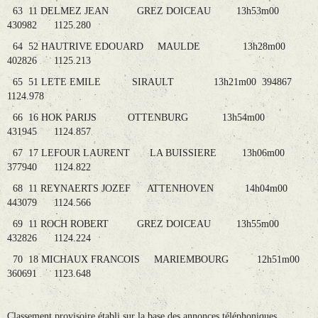
63 11 DELMEZ JEAN GREZ DOICEAU 13h53m00
430982 1125.280
64 52 HAUTRIVE EDOUARD MAULDE 13h28m00
402826 1125.213
65 51 LETE EMILE SIRAULT 13h21m00 394867
1124.978
66 16 HOK PARIJS OTTENBURG 13h54m00
431945 1124.857
67 17 LEFOUR LAURENT LA BUISSIERE 13h06m00
377940 1124.822
68 11 REYNAERTS JOZEF ATTENHOVEN 14h04m00
443079 1124.566
69 11 ROCH ROBERT GREZ DOICEAU 13h55m00
432826 1124.224
70 18 MICHAUX FRANCOIS MARIEMBOURG 12h51m00
360691 1123.648
Classement provisoire établi sur la base des annonces téléphoniques.