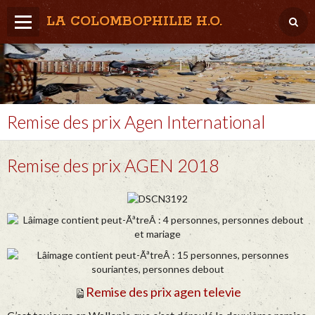
LA COLOMBOPHILIE H.O.
Home
Météo / Het weer
Lâcher / Los
Remise des prix Agen International
Result. clubs, Provincial, (Inter)National
Remise des prix AGEN 2018
RFCB / KBDB
Remise des prix agen televie