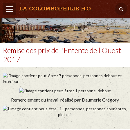
LA COLOMBOPHILIE H.O.
Home
Météo / Het weer
Lâcher / Los
Remise des prix de l'Entente de l'Ouest
2017
Result. clubs, Provincial, (Inter)National
RFCB / KBDB
Remerciement du travail réalisé par Daumerie Grégory