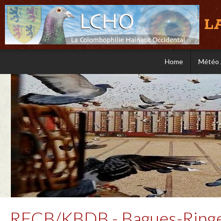
L
Home
Météo 
RFCB/KBDB - Bagues-Ring