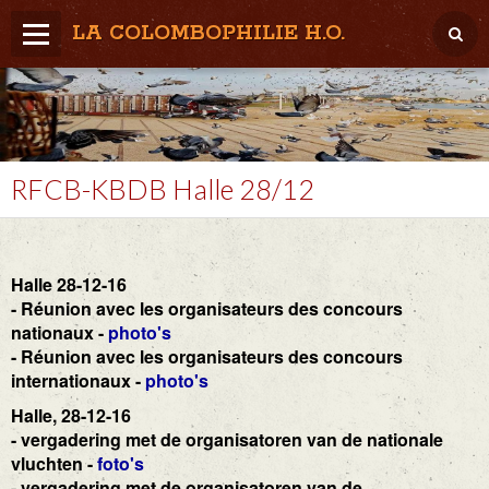
LA COLOMBOPHILIE H.O.
Home
Météo / Het weer
Lâcher / Los
RFCB-KBDB Halle 28/12
Result. clubs, Provincial, (Inter)National
RFCB / KBDB
Halle 28-12-16
- Réunion avec les organisateurs des concours
nationaux -
photo's
- Réunion avec les organisateurs des concours
internationaux -
photo's
Halle, 28-12-16
- vergadering met de organisatoren van de nationale
vluchten -
foto's
- vergadering met de organisatoren van de