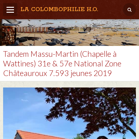
LA COLOMBOPHILIE H.O.
Home
Météo / Het weer
Lâcher / Los
Tandem Massu-Martin (Chapelle à
Wattines) 31e & 57e National Zone
Result. clubs, Provincial, (Inter)National
Châteauroux 7.593 jeunes 2019
RFCB / KBDB