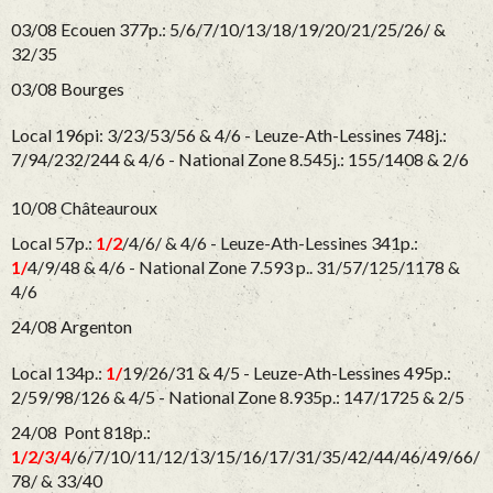
03/08 Ecouen 377p.: 5/6/7/10/13/18/19/20/21/25/26/ &
32/35
03/08 Bourges
Local 196pi: 3/23/53/56 & 4/6 -
Leuze-Ath-Lessines 748j.:
7/94/232/244 & 4/6 -
National Zone 8.545j.: 155/1408 & 2/6
10/08 Châteauroux
Local 57p.:
1/2
/4/6/ & 4/6 -
Leuze-Ath-Lessines 341p.:
1/
4/9/48 & 4/6 -
National Zone 7.593 p.. 31/57/125/1178 &
4/6
24/08 Argenton
Local 134p.:
1/
19/26/31 & 4/5 -
Leuze-Ath-Lessines 495p.:
2/59/98/126 & 4/5 - National Zone 8.935p.:
147/1725 & 2/5
24/08 Pont 818p.:
1/2/3/4
/6/7/10/11/12/13/15/16/17/31/35/42/44/46/49/66/
78/ & 33
/40