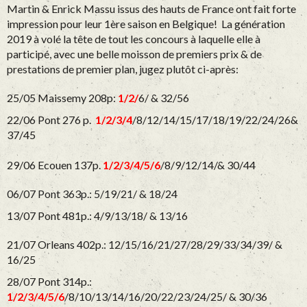
Martin & Enrick Massu issus des hauts de France ont fait forte
impression pour leur 1ère saison en Belgique! La génération
2019 à volé la tête de tout les concours à laquelle elle à
participé, avec une belle moisson de premiers prix & de
prestations de premier plan, jugez plutôt ci-après:
25/05 Maissemy 208p:
1/2/
6/ & 32/56
22/06 Pont 276 p.
1/2/3/4
/8/12/14/15/17/18/19/22/24/26
&
37/45
29/06 Ecouen 137p.
1/2/3/4/5/6
/8/9/12/14/& 30/44
06/07 Pont 363p.: 5/19/21/ & 18/24
13/07 Pont 481p.: 4/9/13/18/ & 13/16
21/07 Orleans 402p.: 12/15/16/21/27/28/29/33/34/39/ &
16/25
28/07 Pont 314p.:
1/2/3/4/5/6
/8/10/13/14/16/20/22/23/24/25/ & 30/36