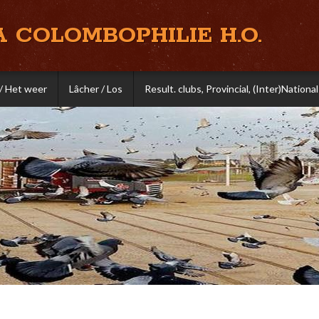
A COLOMBOPHILIE H.O.
/ Het weer
Lâcher / Los
Result. clubs, Provincial, (Inter)National