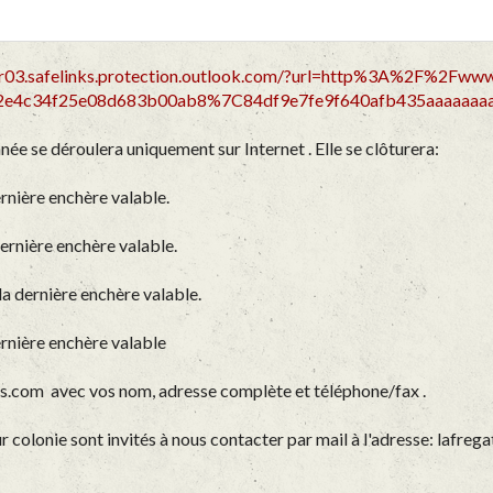
ur03.safelinks.protection.outlook.com/?url=http%3A%2F%2Fwww
e4c34f25e08d683b00ab8%7C84df9e7fe9f640afb435aaaaaa
ée se déroulera uniquement sur Internet . Elle se clôturera:
rnière enchère valable.
ernière enchère valable.
a dernière enchère valable.
ernière enchère valable
ns.com avec vos nom, adresse complète et téléphone/fax .
ur colonie sont invités à nous contacter par mail à l'adresse: lafr