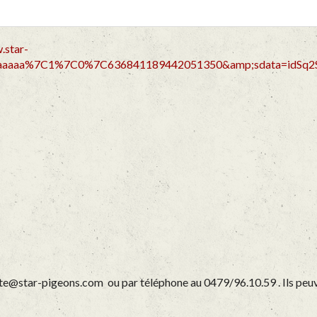
.star-
aaaaaa%7C1%7C0%7C636841189442051350&amp;sdata=idSq2
egate@star-pigeons.com ou par téléphone au 0479/96.10.59 . Ils peuv