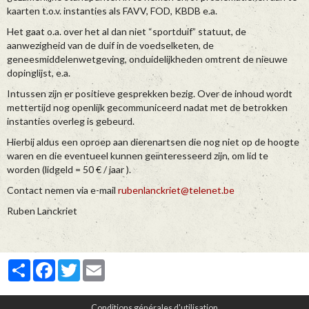
kaarten t.o.v. instanties als FAVV, FOD, KBDB e.a.
Het gaat o.a. over het al dan niet “sportduif” statuut, de
aanwezigheid van de duif in de voedselketen, de
geneesmiddelenwetgeving, onduidelijkheden omtrent de nieuwe
dopinglijst, e.a.
Intussen zijn er positieve gesprekken bezig. Over de inhoud wordt
mettertijd nog openlijk gecommuniceerd nadat met de betrokken
instanties overleg is gebeurd.
Hierbij aldus een oproep aan dierenartsen die nog niet op de hoogte
waren en die eventueel kunnen geïnteresseerd zijn, om lid te
worden (lidgeld = 50 € / jaar ).
Contact nemen via e-mail
rubenlanckriet@telenet.be
Ruben Lanckriet
Partager
Facebook
Twitter
Email
Conditions générales d'utilisation