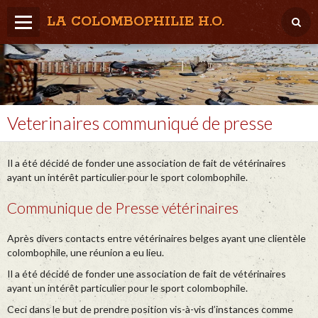
LA COLOMBOPHILIE H.O.
Home
Météo / Het weer
Lâcher / Los
Veterinaires communiqué de presse
Result. clubs, Provincial, (Inter)National
Il a été décidé de fonder une association de fait de vétérinaires
RFCB / KBDB
ayant un intérêt particulier pour le sport colombophile.
Communique de Presse vétérinaires
Après divers contacts entre vétérinaires belges ayant une clientèle
colombophile, une réunion a eu lieu.
Il a été décidé de fonder une association de fait de vétérinaires
ayant un intérêt particulier pour le sport colombophile.
Ceci dans le but de prendre position vis-à-vis d’instances comme