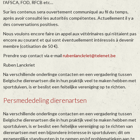
l’AFSCA, FOD, RFCB etc…
Sur les contenus sera ouvertement communiqué au fil du temps,
après avoir consulté les autorités compétentes. Actuellement il y a
des conversations positives.
Nous voulons encore faire un appel aux vétérinaires qui n’étaient pas
encore au courant et qui sont éventuellement intéressés à devenir
membre (cotisation de 50 €).
Prendre svp contact via e-mail
rubenlanckriet@telenet.be
Ruben Lanckriet
Na verschillende onderlinge contacten en een vergadering tussen
Belgische dierenartsen die in hun praktijk veel te maken hebben met
sportduiven, is er beslist een feitelijke vereniging op te richten.
Persmededeling dierenartsen
Na verschillende onderlinge contacten en een vergadering tussen
Belgische dierenartsen die in hun praktijk veel te maken hebben met
sportduiven, is er beslist een feitelijke vereniging op te richten van
dierenartsen met een bijzondere interesse in sportduiven; dit om
gezamenlijke standpunten in te nemen en/of problematieken aan te