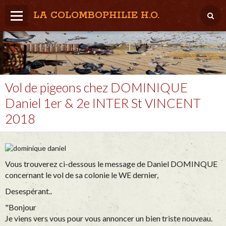
LA COLOMBOPHILIE H.O.
Home
Météo / Het weer
Lâcher / Los
Vol de pigeons chez DOMINIQUE
Daniel 1er & 2e INTER St VINCENT
Result. clubs, Provincial, (Inter)National
2018
RFCB / KBDB
Vous trouverez ci-dessous le message de Daniel DOMINQUE
concernant le vol de sa colonie le WE dernier,
Desespérant..
"Bonjour
Je viens vers vous pour vous annoncer un bien triste nouveau.