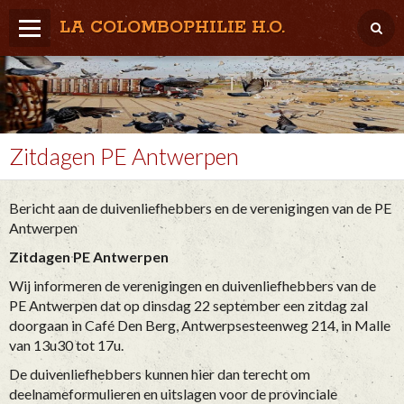
LA COLOMBOPHILIE H.O.
Home
Météo / Het weer
Lâcher / Los
Zitdagen PE Antwerpen
Result. clubs, Provincial, (Inter)National
Bericht aan de duivenliefhebbers en de verenigingen van de PE
RFCB / KBDB
Antwerpen
Zitdagen PE Antwerpen
Wij informeren de verenigingen en duivenliefhebbers van de
PE Antwerpen dat op dinsdag 22 september een zitdag zal
doorgaan in Café Den Berg, Antwerpsesteenweg 214, in Malle
van 13u30 tot 17u.
De duivenliefhebbers kunnen hier dan terecht om
deelnameformulieren en uitslagen voor de provinciale