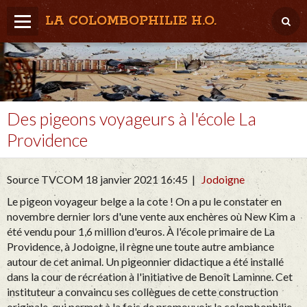
LA COLOMBOPHILIE H.O.
Home
Météo / Het weer
Lâcher / Los
Des pigeons voyageurs à l'école La
Providence
Result. clubs, Provincial, (Inter)National
RFCB / KBDB
Source TVCOM 18 janvier 2021 16:45 |
Jodoigne
Le pigeon voyageur belge a la cote ! On a pu le constater en
novembre dernier lors d'une vente aux enchères où New Kim a
été vendu pour 1,6 million d'euros. À l'école primaire de La
Providence, à Jodoigne, il règne une toute autre ambiance
autour de cet animal. Un pigeonnier didactique a été installé
dans la cour de récréation à l'initiative de Benoît Laminne. Cet
instituteur a convaincu ses collègues de cette construction
originale, qui permet à la fois de promouvoir la colombophilie