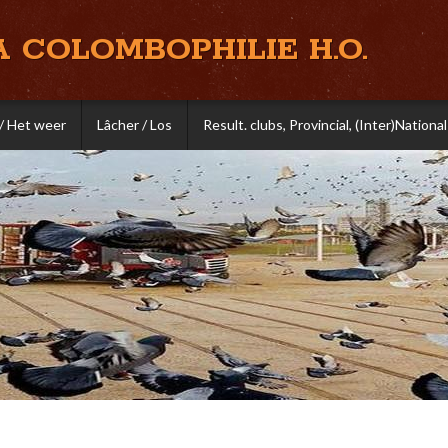
A COLOMBOPHILIE H.O.
/ Het weer
Lâcher / Los
Result. clubs, Provincial, (Inter)National