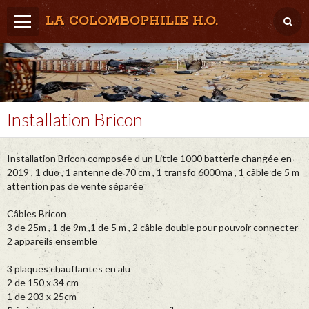
LA COLOMBOPHILIE H.O.
Home
Météo / Het weer
Lâcher / Los
Installation Bricon
Result. clubs, Provincial, (Inter)National
Installation Bricon composée d un Little 1000 batterie changée en
RFCB / KBDB
2019 , 1 duo , 1 antenne de 70 cm , 1 transfo 6000ma , 1 câble de 5 m
attention pas de vente séparée
Câbles Bricon
3 de 25m , 1 de 9m ,1 de 5 m , 2 câble double pour pouvoir connecter
2 appareils ensemble
3 plaques chauffantes en alu
2 de 150 x 34 cm
1 de 203 x 25cm