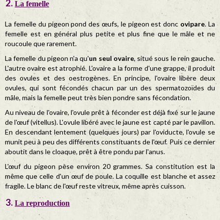
La femelle
La femelle du pigeon pond des œufs, le pigeon est donc
ovipare
. La
femelle est en général plus petite et plus fine que le mâle et ne
roucoule que rarement.
La femelle du pigeon n'a qu'
un seul ovaire
, situé sous le rein gauche.
L'autre ovaire est atrophié. L'ovaire a la forme d'une grappe, il produit
des ovules et des oestrogènes. En principe, l'ovaire libère deux
ovules, qui sont fécondés chacun par un des spermatozoïdes du
mâle, mais la femelle peut très bien pondre sans fécondation.
Au niveau de l'ovaire, l'ovule prêt à féconder est déjà fixé sur le jaune
de l'œuf (vitellus). L'ovule libéré avec le jaune est capté par le pavillon.
En descendant lentement (quelques jours) par l'oviducte, l'ovule se
munit peu à peu des différents constituants de l'œuf. Puis ce dernier
aboutit dans le cloaque, prêt à être pondu par l'anus.
L'œuf du pigeon pèse environ 20 grammes. Sa constitution est la
même que celle d'un œuf de poule. La coquille est blanche et assez
fragile. Le blanc de l'œuf reste vitreux, même après cuisson.
La reproduction