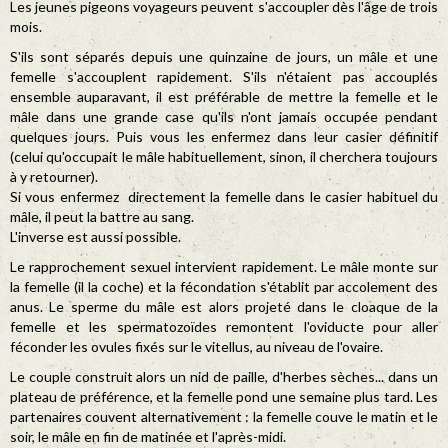
Les jeunes pigeons voyageurs peuvent s'accoupler dès l'âge de trois
mois.
S'ils sont séparés depuis une quinzaine de jours, un mâle et une
femelle s'accouplent rapidement. S'ils n'étaient pas accouplés
ensemble auparavant, il est préférable de mettre la femelle et le
mâle dans une grande case qu'ils n'ont jamais occupée pendant
quelques jours. Puis vous les enfermez dans leur casier définitif
(celui qu'occupait le mâle habituellement, sinon, il cherchera toujours
à y retourner).
Si vous enfermez directement la femelle dans le casier habituel du
mâle, il peut la battre au sang.
L'inverse est aussi possible.
Le rapprochement sexuel intervient rapidement. Le mâle monte sur
la femelle (il la coche) et la fécondation s'établit par accolement des
anus. Le sperme du mâle est alors projeté dans le cloaque de la
femelle et les spermatozoïdes remontent l'oviducte pour aller
féconder les ovules fixés sur le vitellus, au niveau de l'ovaire.
Le couple construit alors un nid de paille, d'herbes sèches... dans un
plateau de préférence, et la femelle pond une semaine plus tard. Les
partenaires couvent alternativement : la femelle couve le matin et le
soir, le mâle en fin de matinée et l'après-midi.