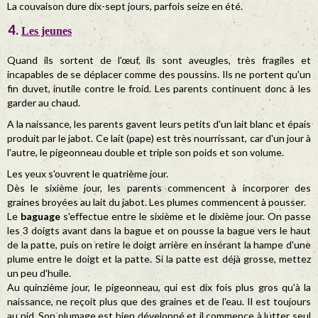
La couvaison dure dix-sept jours, parfois seize en été.
Les jeunes
Quand ils sortent de l'œuf, ils sont aveugles, très fragiles et
incapables de se déplacer comme des poussins. Ils ne portent qu'un
fin duvet, inutile contre le froid. Les parents continuent donc à les
garder au chaud.
A la naissance, les parents gavent leurs petits d'un lait blanc et épais
produit par le jabot. Ce lait (pape) est très nourrissant, car d'un jour à
l'autre, le pigeonneau double et triple son poids et son volume.
Les yeux s'ouvrent le quatrième jour.
Dès le sixième jour, les parents commencent à incorporer des
graines broyées au lait du jabot. Les plumes commencent à pousser.
Le
baguage
s'effectue entre le sixième et le dixième jour. On passe
les 3 doigts avant dans la bague et on pousse la bague vers le haut
de la patte, puis on retire le doigt arrière en insérant la hampe d'une
plume entre le doigt et la patte. Si la patte est déjà grosse, mettez
un peu d'huile.
Au quinzième jour, le pigeonneau, qui est dix fois plus gros qu'à la
naissance, ne reçoit plus que des graines et de l'eau. Il est toujours
au nid. Son plumage est bien développé et il commence à lutter seul