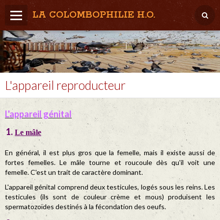
LA COLOMBOPHILIE H.O.
Home
Météo / Het weer
Lâcher / Los
L'appareil reproducteur
Result. clubs, Provincial, (Inter)National
L'appareil génital
RFCB / KBDB
Le mâle
En général, il est plus gros que la femelle, mais il existe aussi de
fortes femelles. Le mâle tourne et roucoule dès qu'il voit une
femelle. C'est un trait de caractère dominant.
L'appareil génital comprend deux testicules, logés sous les reins. Les
testicules (ils sont de couleur crème et mous) produisent les
spermatozoïdes destinés à la fécondation des oeufs.