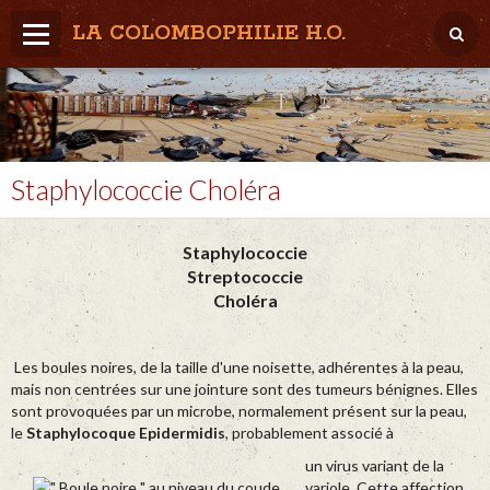
LA COLOMBOPHILIE H.O.
Home
Météo / Het weer
Lâcher / Los
Staphylococcie Choléra
Result. clubs, Provincial, (Inter)National
Staphylococcie
RFCB / KBDB
Streptococcie
Choléra
Les boules noires, de la taille d'une noisette, adhérentes à la peau,
mais non centrées sur une jointure sont des tumeurs bénignes. Elles
sont provoquées par un microbe, normalement présent sur la peau,
le
Staphylocoque Epidermidis
, probablement associé à
un virus variant de la
variole. Cette affection