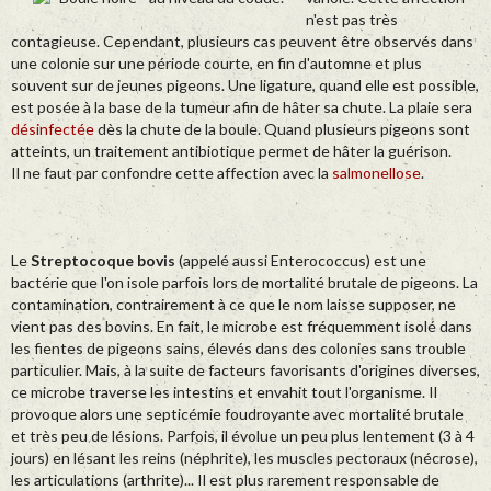
n'est pas très
contagieuse. Cependant, plusieurs cas peuvent être observés dans
une colonie sur une période courte, en fin d'automne et plus
souvent sur de jeunes pigeons. Une ligature, quand elle est possible,
est posée à la base de la tumeur afin de hâter sa chute. La plaie sera
désinfectée
dès la chute de la boule. Quand plusieurs pigeons sont
atteints, un traitement antibiotique permet de hâter la guérison.
Il ne faut par confondre cette affection avec la
salmonellose
.
Le
Streptocoque bovis
(appelé aussi Enterococcus) est une
bactérie que l'on isole parfois lors de mortalité brutale de pigeons. La
contamination, contrairement à ce que le nom laisse supposer, ne
vient pas des bovins. En fait, le microbe est fréquemment isolé dans
les fientes de pigeons sains, élevés dans des colonies sans trouble
particulier. Mais, à la suite de facteurs favorisants d'origines diverses,
ce microbe traverse les intestins et envahit tout l'organisme. Il
provoque alors une septicémie foudroyante avec mortalité brutale
et très peu de lésions. Parfois, il évolue un peu plus lentement (3 à 4
jours) en lésant les reins (néphrite), les muscles pectoraux (nécrose),
les articulations (arthrite)... Il est plus rarement responsable de