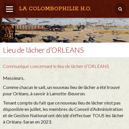
LA COLOMBOPHILIE H.O.
Home
Météo / Het weer
Lâcher / Los
Lieu de lâcher d’ORLEANS
Result. clubs, Provincial, (Inter)National
Communiqué concernant le lieu de lâcher d’ORLEANS
RFCB / KBDB
Messieurs,
Comme chacun le sait, un nouveau lieu de lâcher a été trouvé
pour Orléans, à savoir à Lamotte-Beuvron.
Tenant compte du fait que ce nouveau lieu de lâcher n’est pas
disponible en juillet, les membres du Conseil d’Administration
et de Gestion National ont décidé d’effectuer TOUS les lâcher
à Orléans-Saran en 2023.