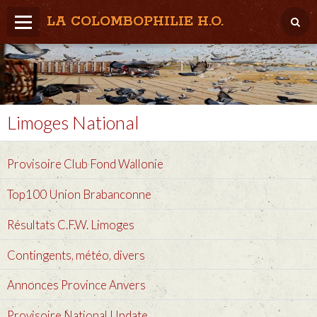
LA COLOMBOPHILIE H.O.
Home
Météo / Het weer
Lâcher / Los
Limoges National
Result. clubs, Provincial, (Inter)National
Provisoire Club Fond Wallonie
RFCB / KBDB
Top100 Union Brabanconne
Résultats C.F.W. Limoges
Contingents, météo, divers
Annonces Province Anvers
Provisoire National Update