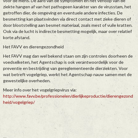
voor de mens. De aard van de symptomen en het verloop van de
ziekte hangen af van het pathogeen karakter van de virusstam, het
getroffen dier, de omgeving en eventuele andere infecties. De
besmetting kan plaatsvinden via direct contact met zieke dieren of
door blootstelling aan besmet materiaal, zoals mest of vuile kratten.
Ook via de lucht is indirecte besmetting mogelijk, maar over relatief
korte afstand.
Het FAVV en dierengezondheid
Het FAVV mag dan wel bekend staan om zijn controles doorheen de
voedselketen, het Agentschap is ook verantwoordelijk voor de
preventie en bestrijding van gereglementeerde dierziekten. Voor
wat betreft vogelgriep, werkt het Agentschap nauw samen met de
gewestelijke overheden.
Meer info over het vogelgriepvirus via:
http://www.favv.be/professionelen/dierlijkeproductie/dierengezond
heid/vogelgriep/