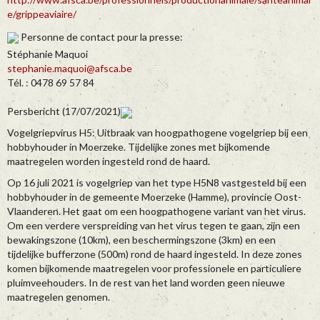
e/grippeaviaire/
Personne de contact pour la presse:
Stéphanie Maquoi
stephanie.maquoi@afsca.be
Tél. : 0478 69 57 84
Persbericht (17/07/2021)
Vogelgriepvirus H5: Uitbraak van hoogpathogene vogelgriep bij een
hobbyhouder in Moerzeke. Tijdelijke zones met bijkomende
maatregelen worden ingesteld rond de haard.
Op 16 juli 2021 is vogelgriep van het type H5N8 vastgesteld bij een
hobbyhouder in de gemeente Moerzeke (Hamme), provincie Oost-
Vlaanderen. Het gaat om een hoogpathogene variant van het virus.
Om een verdere verspreiding van het virus tegen te gaan, zijn een
bewakingszone (10km), een beschermingszone (3km) en een
tijdelijke bufferzone (500m) rond de haard ingesteld. In deze zones
komen bijkomende maatregelen voor professionele en particuliere
pluimveehouders. In de rest van het land worden geen nieuwe
maatregelen genomen.