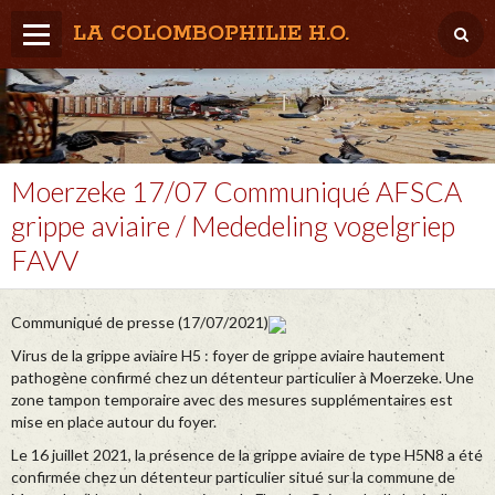
LA COLOMBOPHILIE H.O.
Home
Météo / Het weer
Lâcher / Los
Moerzeke 17/07 Communiqué AFSCA
grippe aviaire / Mededeling vogelgriep
Result. clubs, Provincial, (Inter)National
FAVV
RFCB / KBDB
Communiqué de presse (17/07/2021)
Virus de la grippe aviaire H5 : foyer de grippe aviaire hautement
pathogène confirmé chez un détenteur particulier à Moerzeke. Une
zone tampon temporaire avec des mesures supplémentaires est
mise en place autour du foyer.
Le 16 juillet 2021, la présence de la grippe aviaire de type H5N8 a été
confirmée chez un détenteur particulier situé sur la commune de