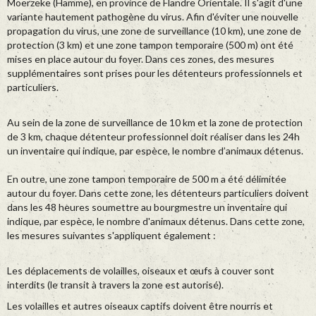
Moerzeke (Hamme), en province de Flandre Orientale. Il s'agit d'une
variante hautement pathogène du virus. Afin d'éviter une nouvelle
propagation du virus, une zone de surveillance (10 km), une zone de
protection (3 km) et une zone tampon temporaire (500 m) ont été
mises en place autour du foyer. Dans ces zones, des mesures
supplémentaires sont prises pour les détenteurs professionnels et
particuliers.
Au sein de la zone de surveillance de 10 km et la zone de protection
de 3 km, chaque détenteur professionnel doit réaliser dans les 24h
un inventaire qui indique, par espèce, le nombre d’animaux détenus.
En outre, une zone tampon temporaire de 500 m a été délimitée
autour du foyer. Dans cette zone, les détenteurs particuliers doivent
dans les 48 heures soumettre au bourgmestre un inventaire qui
indique, par espèce, le nombre d'animaux détenus. Dans cette zone,
les mesures suivantes s'appliquent également :
Les déplacements de volailles, oiseaux et œufs à couver sont
interdits (le transit à travers la zone est autorisé).
Les volailles et autres oiseaux captifs doivent être nourris et