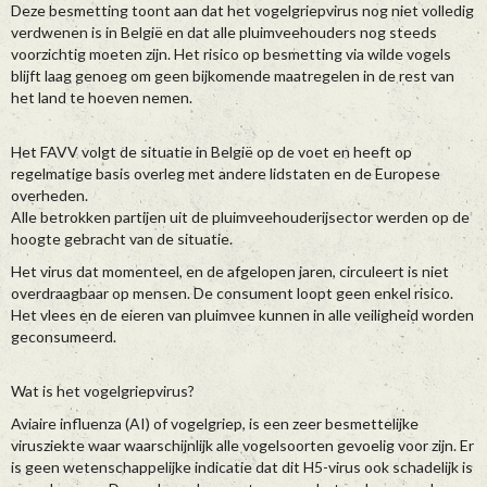
Deze besmetting toont aan dat het vogelgriepvirus nog niet volledig
verdwenen is in België en dat alle pluimveehouders nog steeds
voorzichtig moeten zijn. Het risico op besmetting via wilde vogels
blijft laag genoeg om geen bijkomende maatregelen in de rest van
het land te hoeven nemen.
Het FAVV volgt de situatie in België op de voet en heeft op
regelmatige basis overleg met andere lidstaten en de Europese
overheden.
Alle betrokken partijen uit de pluimveehouderijsector werden op de
hoogte gebracht van de situatie.
Het virus dat momenteel, en de afgelopen jaren, circuleert is niet
overdraagbaar op mensen. De consument loopt geen enkel risico.
Het vlees en de eieren van pluimvee kunnen in alle veiligheid worden
geconsumeerd.
Wat is het vogelgriepvirus?
Aviaire influenza (AI) of vogelgriep, is een zeer besmettelijke
virusziekte waar waarschijnlijk alle vogelsoorten gevoelig voor zijn. Er
is geen wetenschappelijke indicatie dat dit H5-virus ook schadelijk is