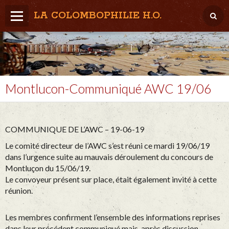
LA COLOMBOPHILIE H.O.
Home
Météo / Het weer
Lâcher / Los
Montlucon-Communiqué AWC 19/06
Result. clubs, Provincial, (Inter)National
RFCB / KBDB
COMMUNIQUE DE L’AWC – 19-06-19
Le comité directeur de l’AWC s’est réuni ce mardi 19/06/19
dans l’urgence suite au mauvais déroulement du concours de
Montluçon du 15/06/19.
Le convoyeur présent sur place, était également invité à cette
réunion.
Les membres confirment l’ensemble des informations reprises
dans leur précédent communiqué mais, après discussion,