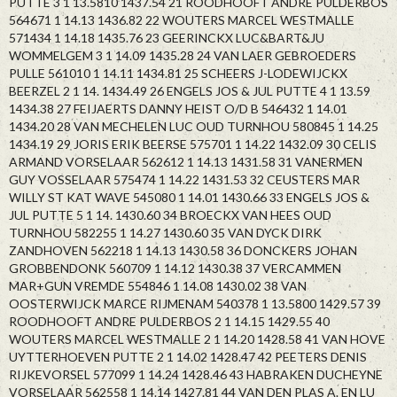
PUTTE 3 1 13.5810 1437.54 21 ROODHOOFT ANDRE PULDERBOS
564671 1 14.13 1436.82 22 WOUTERS MARCEL WESTMALLE
571434 1 14.18 1435.76 23 GEERINCKX LUC&BART&JU
WOMMELGEM 3 1 14.09 1435.28 24 VAN LAER GEBROEDERS
PULLE 561010 1 14.11 1434.81 25 SCHEERS J-LODEWIJCKX
BEERZEL 2 1 14. 1434.49 26 ENGELS JOS & JUL PUTTE 4 1 13.59
1434.38 27 FEIJAERTS DANNY HEIST O/D B 546432 1 14.01
1434.20 28 VAN MECHELEN LUC OUD TURNHOU 580845 1 14.25
1434.19 29 JORIS ERIK BEERSE 575701 1 14.22 1432.09 30 CELIS
ARMAND VORSELAAR 562612 1 14.13 1431.58 31 VANERMEN
GUY VOSSELAAR 575474 1 14.22 1431.53 32 CEUSTERS MAR
WILLY ST KAT WAVE 545080 1 14.01 1430.66 33 ENGELS JOS &
JUL PUTTE 5 1 14. 1430.60 34 BROECKX VAN HEES OUD
TURNHOU 582255 1 14.27 1430.60 35 VAN DYCK DIRK
ZANDHOVEN 562218 1 14.13 1430.58 36 DONCKERS JOHAN
GROBBENDONK 560709 1 14.12 1430.38 37 VERCAMMEN
MAR+GUN VREMDE 554846 1 14.08 1430.02 38 VAN
OOSTERWIJCK MARCE RIJMENAM 540378 1 13.5800 1429.57 39
ROODHOOFT ANDRE PULDERBOS 2 1 14.15 1429.55 40
WOUTERS MARCEL WESTMALLE 2 1 14.20 1428.58 41 VAN HOVE
UYTTERHOEVEN PUTTE 2 1 14.02 1428.47 42 PEETERS DENIS
RIJKEVORSEL 577099 1 14.24 1428.46 43 HABRAKEN DUCHEYNE
VORSELAAR 562558 1 14.14 1427.81 44 VAN DEN PLAS A. EN LU