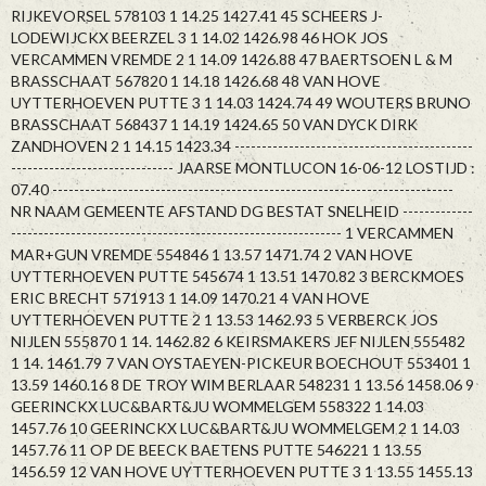
RIJKEVORSEL 578103 1 14.25 1427.41 45 SCHEERS J-
LODEWIJCKX BEERZEL 3 1 14.02 1426.98 46 HOK JOS
VERCAMMEN VREMDE 2 1 14.09 1426.88 47 BAERTSOEN L & M
BRASSCHAAT 567820 1 14.18 1426.68 48 VAN HOVE
UYTTERHOEVEN PUTTE 3 1 14.03 1424.74 49 WOUTERS BRUNO
BRASSCHAAT 568437 1 14.19 1424.65 50 VAN DYCK DIRK
ZANDHOVEN 2 1 14.15 1423.34 --------------------------------------------
------------------------------ JAARSE MONTLUCON 16-06-12 LOSTIJD :
07.40 --------------------------------------------------------------------------
NR NAAM GEMEENTE AFSTAND DG BESTAT SNELHEID -------------
------------------------------------------------------------- 1 VERCAMMEN
MAR+GUN VREMDE 554846 1 13.57 1471.74 2 VAN HOVE
UYTTERHOEVEN PUTTE 545674 1 13.51 1470.82 3 BERCKMOES
ERIC BRECHT 571913 1 14.09 1470.21 4 VAN HOVE
UYTTERHOEVEN PUTTE 2 1 13.53 1462.93 5 VERBERCK JOS
NIJLEN 555870 1 14. 1462.82 6 KEIRSMAKERS JEF NIJLEN 555482
1 14. 1461.79 7 VAN OYSTAEYEN-PICKEUR BOECHOUT 553401 1
13.59 1460.16 8 DE TROY WIM BERLAAR 548231 1 13.56 1458.06 9
GEERINCKX LUC&BART&JU WOMMELGEM 558322 1 14.03
1457.76 10 GEERINCKX LUC&BART&JU WOMMELGEM 2 1 14.03
1457.76 11 OP DE BEECK BAETENS PUTTE 546221 1 13.55
1456.59 12 VAN HOVE UYTTERHOEVEN PUTTE 3 1 13.55 1455.13