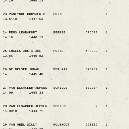
14.20
1448.13
23 VANEYNDE GOOVAERTS
PUTTE
3
1
13.5410
1447.63
24 FENS LEON&KURT
BEERSE
575582
1
14.18
1446.19
25 ENGELS JOS & JUL
PUTTE
543629
1
13.56
1445.82
26 DE BELSER JOHAN
BERLAAR
549282
1
14.
1445.48
27 VAN ELSACKER-JEPSEN
SCHILDE
562234
1
14.09
1445.33
28 VAN ELSACKER-JEPSEN
SCHILDE
2
1
14.0910
1444.71
29 VAN GEEL WILLY
HULSHOUT
550115
1