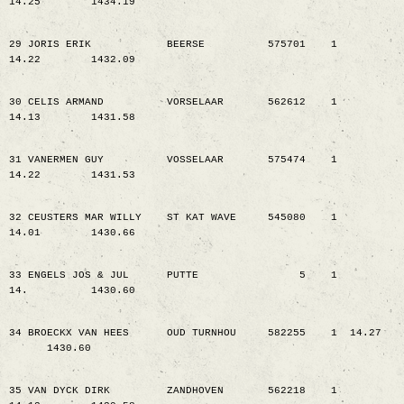
14.25
1434.19
29 JORIS ERIK
BEERSE
575701
1
14.22
1432.09
30 CELIS ARMAND
VORSELAAR
562612
1
14.13
1431.58
31 VANERMEN GUY
VOSSELAAR
575474
1
14.22
1431.53
32 CEUSTERS MAR WILLY
ST KAT WAVE
545080
1
14.01
1430.66
33 ENGELS JOS & JUL
PUTTE
5
1
14.
1430.60
34 BROECKX VAN HEES
OUD TURNHOU
582255
1
14.27
1430.60
35 VAN DYCK DIRK
ZANDHOVEN
562218
1