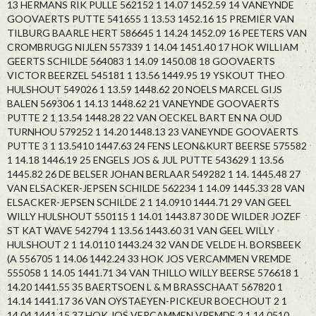
13 HERMANS RIK PULLE 562152 1 14.07 1452.59 14 VANEYNDE
GOOVAERTS PUTTE 541655 1 13.53 1452.16 15 PREMIER VAN
TILBURG BAARLE HERT 586645 1 14.24 1452.09 16 PEETERS VAN
CROMBRUGG NIJLEN 557339 1 14.04 1451.40 17 HOK WILLIAM
GEERTS SCHILDE 564083 1 14.09 1450.08 18 GOOVAERTS
VICTOR BEERZEL 545181 1 13.56 1449.95 19 YSKOUT THEO
HULSHOUT 549026 1 13.59 1448.62 20 NOELS MARCEL GIJS
BALEN 569306 1 14.13 1448.62 21 VANEYNDE GOOVAERTS
PUTTE 2 1 13.54 1448.28 22 VAN OECKEL BART EN NA OUD
TURNHOU 579252 1 14.20 1448.13 23 VANEYNDE GOOVAERTS
PUTTE 3 1 13.5410 1447.63 24 FENS LEON&KURT BEERSE 575582
1 14.18 1446.19 25 ENGELS JOS & JUL PUTTE 543629 1 13.56
1445.82 26 DE BELSER JOHAN BERLAAR 549282 1 14. 1445.48 27
VAN ELSACKER-JEPSEN SCHILDE 562234 1 14.09 1445.33 28 VAN
ELSACKER-JEPSEN SCHILDE 2 1 14.0910 1444.71 29 VAN GEEL
WILLY HULSHOUT 550115 1 14.01 1443.87 30 DE WILDER JOZEF
ST KAT WAVE 542794 1 13.56 1443.60 31 VAN GEEL WILLY
HULSHOUT 2 1 14.0110 1443.24 32 VAN DE VELDE H. BORSBEEK
(A 556705 1 14.06 1442.24 33 HOK JOS VERCAMMEN VREMDE
555058 1 14.05 1441.71 34 VAN THILLO WILLY BEERSE 576618 1
14.20 1441.55 35 BAERTSOEN L & M BRASSCHAAT 567820 1
14.14 1441.17 36 VAN OYSTAEYEN-PICKEUR BOECHOUT 2 1
14.04 1441.15 37 HOK JOS VERCAMMEN VREMDE 2 1 14.0510