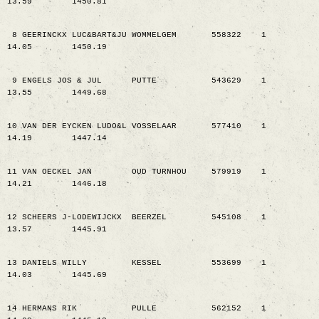
13.59
1450.81
8 GEERINCKX LUC&BART&JU WOMMELGEM
558322
1
14.05
1450.19
9 ENGELS JOS & JUL
PUTTE
543629
1
13.55
1449.68
10 VAN DER EYCKEN LUDO&L VOSSELAAR
577410
1
14.19
1447.14
11 VAN OECKEL JAN
OUD TURNHOU
579919
1
14.21
1446.18
12 SCHEERS J-LODEWIJCKX
BEERZEL
545108
1
13.57
1445.91
13 DANIELS WILLY
KESSEL
553699
1
14.03
1445.69
14 HERMANS RIK
PULLE
562152
1