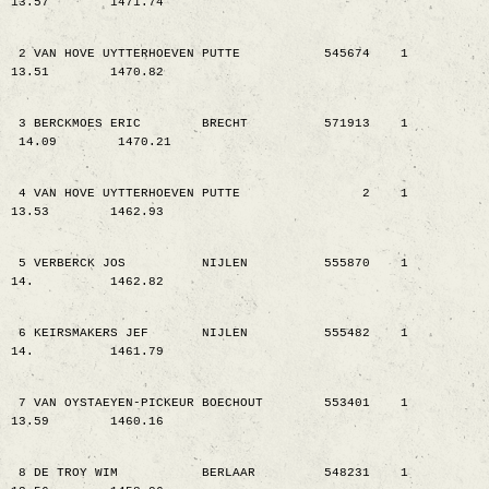
13.57
1471.74
2 VAN HOVE UYTTERHOEVEN PUTTE
545674
1
13.51
1470.82
3 BERCKMOES ERIC
BRECHT
571913
1
14.09
1470.21
4 VAN HOVE UYTTERHOEVEN PUTTE
2
1
13.53
1462.93
5 VERBERCK JOS
NIJLEN
555870
1
14.
1462.82
6 KEIRSMAKERS JEF
NIJLEN
555482
1
14.
1461.79
7 VAN OYSTAEYEN-PICKEUR BOECHOUT
553401
1
13.59
1460.16
8 DE TROY WIM
BERLAAR
548231
1