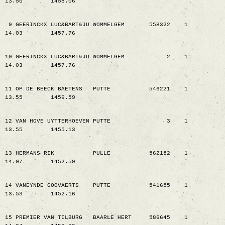
13.56
1458.06
9 GEERINCKX LUC&BART&JU WOMMELGEM
558322
1
14.03
1457.76
10 GEERINCKX LUC&BART&JU WOMMELGEM
2
1
14.03
1457.76
11 OP DE BEECK BAETENS
PUTTE
546221
1
13.55
1456.59
12 VAN HOVE UYTTERHOEVEN PUTTE
3
1
13.55
1455.13
13 HERMANS RIK
PULLE
562152
1
14.07
1452.59
14 VANEYNDE GOOVAERTS
PUTTE
541655
1
13.53
1452.16
15 PREMIER VAN TILBURG
BAARLE HERT
586645
1