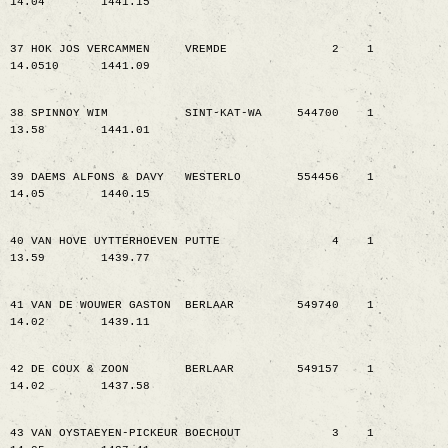
14.04
1441.15
37 HOK JOS VERCAMMEN
VREMDE
2
1
14.0510
1441.09
38 SPINNOY WIM
SINT-KAT-WA
544700
1
13.58
1441.01
39 DAEMS ALFONS & DAVY
WESTERLO
554456
1
14.05
1440.15
40 VAN HOVE UYTTERHOEVEN PUTTE
4
1
13.59
1439.77
41 VAN DE WOUWER GASTON
BERLAAR
549740
1
14.02
1439.11
42 DE COUX & ZOON
BERLAAR
549157
1
14.02
1437.58
43 VAN OYSTAEYEN-PICKEUR BOECHOUT
3
1