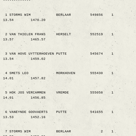
-------------
1 STORMS WIM
BERLAAR
549856
1
13.54
1470.20
2 VAN THIELEN FRANS
HERSELT
552519
1
13.57
1465.57
3 VAN HOVE UYTTERHOEVEN PUTTE
545674
1
13.54
1459.02
4 SMETS LEO
MORKHOVEN
555430
1
14.01
1457.82
5 HOK JOS VERCAMMEN
VREMDE
555058
1
14.01
1456.85
6 VANEYNDE GOOVAERTS
PUTTE
541655
1
13.53
1452.16
7 STORMS WIM
BERLAAR
2
1