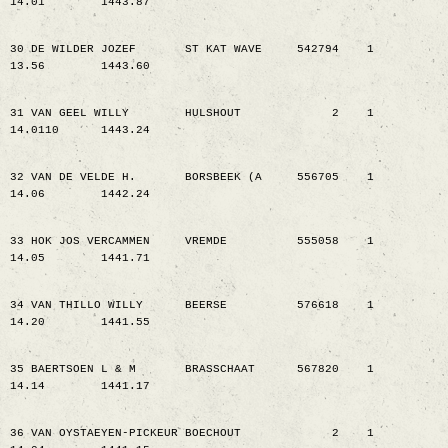
14.01
1443.87
30 DE WILDER JOZEF
ST KAT WAVE
542794
1
13.56
1443.60
31 VAN GEEL WILLY
HULSHOUT
2
1
14.0110
1443.24
32 VAN DE VELDE H.
BORSBEEK (A
556705
1
14.06
1442.24
33 HOK JOS VERCAMMEN
VREMDE
555058
1
14.05
1441.71
34 VAN THILLO WILLY
BEERSE
576618
1
14.20
1441.55
35 BAERTSOEN L & M
BRASSCHAAT
567820
1
14.14
1441.17
36 VAN OYSTAEYEN-PICKEUR BOECHOUT
2
1