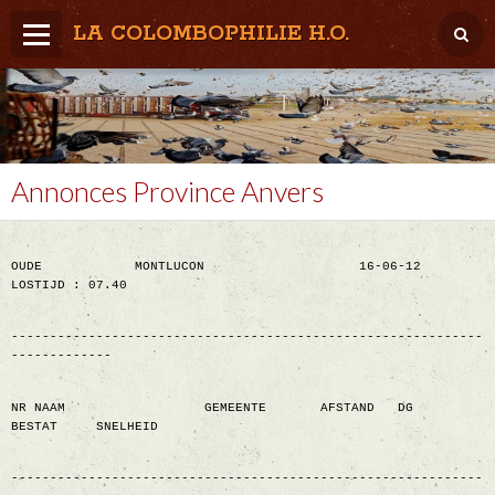
LA COLOMBOPHILIE H.O.
Home
Météo / Het weer
Lâcher / Los
Annonces Province Anvers
Result. clubs, Provincial, (Inter)National
OUDE
MONTLUCON
16-06-12
RFCB / KBDB
LOSTIJD : 07.40
-------------------------------------------------------------
-------------
NR NAAM
GEMEENTE
AFSTAND
DG
BESTAT
SNELHEID
-------------------------------------------------------------