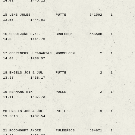
14.09
1445.12
15 LENS JULES
PUTTE
541502
1
13.55
1444.01
16 GROOTJANS R.&E.
BROECHEM
556508
1
14.06
1441.73
17 GEERINCKX LUC&BART&JU WOMMELGEM
2
1
14.08
1438.97
18 ENGELS JOS & JUL
PUTTE
2
1
13.58
1438.17
19 HERMANS RIK
PULLE
2
1
14.11
1437.73
20 ENGELS JOS & JUL
PUTTE
3
1
13.5810
1437.54
21 ROODHOOFT ANDRE
PULDERBOS
564671
1