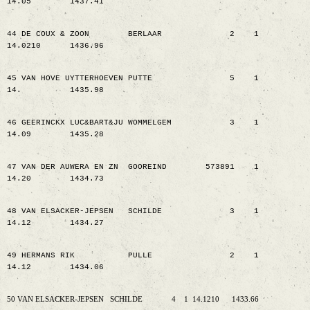
14.05
1437.41
44 DE COUX & ZOON
BERLAAR
2
1
14.0210
1436.96
45 VAN HOVE UYTTERHOEVEN PUTTE
5
1
14.
1435.98
46 GEERINCKX LUC&BART&JU WOMMELGEM
3
1
14.09
1435.28
47 VAN DER AUWERA EN ZN
GOOREIND
573891
1
14.20
1434.73
48 VAN ELSACKER-JEPSEN
SCHILDE
3
1
14.12
1434.27
49 HERMANS RIK
PULLE
2
1
14.12
1434.06
50 VAN ELSACKER-JEPSEN
SCHILDE
4
1
14.1210
1433.66