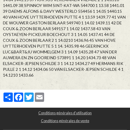
1441.09 38 SPINNOY WIM SINT-KAT-WA 544700 1 13.58 1441.01
39 DAEMS ALFONS & DAVY WESTERLO 554456 1 14.05 1440.15
40 VAN HOVE UYTTERHOEVEN PUTTE 4 1 13.59 1439.77 41 VAN
DE WOUWER GASTON BERLAAR 549740 1 14.02 1439.11 42 DE
COUX & ZOON BERLAAR 549157 1 14.02 1437.58 43 VAN
OYSTAEYEN-PICKEUR BOECHOUT 3 1 14.05 1437.41 44 DE
COUX & ZOON BERLAAR 2 1 14.0210 1436.96 45 VAN HOVE
UYTTERHOEVEN PUTTE 5 1 14. 1435.98 46 GEERINCKX
LUC&BART&JU WOMMELGEM 3 1 14.09 1435.28 47 VAN DER
AUWERA EN ZN GOOREIND 573891 1 14.20 1434.73 48 VAN
ELSACKER-JEPSEN SCHILDE 3 1 14.12 1434.27 49 HERMANS RIK
PULLE 2 1 14.12 1434.06 50 VAN ELSACKER-JEPSEN SCHILDE 4 1
14.1210 1433.66
Partager
Facebook
Twitter
Email
Conditions générales d'utilisation
Conditions générales de vente