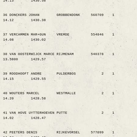
14.13
1430.58
36 DONCKERS JOHAN
GROBBENDONK
560709
1
14.12
1430.38
37 VERCAMMEN MAR+GUN
VREMDE
554846
1
14.08
1430.02
38 VAN OOSTERWIJCK MARCE RIJMENAM
540378
1
13.5800
1429.57
39 ROODHOOFT ANDRE
PULDERBOS
2
1
14.15
1429.55
40 WOUTERS MARCEL
WESTMALLE
2
1
14.20
1428.58
41 VAN HOVE UYTTERHOEVEN PUTTE
2
1
14.02
1428.47
42 PEETERS DENIS
RIJKEVORSEL
577099
1