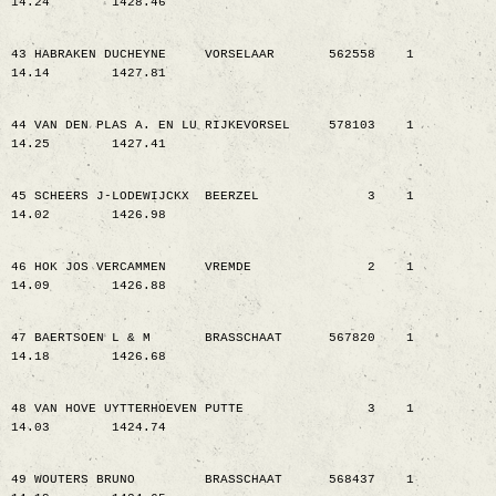
14.24
1428.46
43 HABRAKEN DUCHEYNE
VORSELAAR
562558
1
14.14
1427.81
44 VAN DEN PLAS A. EN LU RIJKEVORSEL
578103
1
14.25
1427.41
45 SCHEERS J-LODEWIJCKX
BEERZEL
3
1
14.02
1426.98
46 HOK JOS VERCAMMEN
VREMDE
2
1
14.09
1426.88
47 BAERTSOEN L & M
BRASSCHAAT
567820
1
14.18
1426.68
48 VAN HOVE UYTTERHOEVEN PUTTE
3
1
14.03
1424.74
49 WOUTERS BRUNO
BRASSCHAAT
568437
1