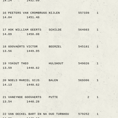
14.24
1452.09
16 PEETERS VAN CROMBRUGG NIJLEN
557339
1
14.04
1451.40
17 HOK WILLIAM GEERTS
SCHILDE
564083
1
14.09
1450.08
18 GOOVAERTS VICTOR
BEERZEL
545181
1
13.56
1449.95
19 YSKOUT THEO
HULSHOUT
549026
1
13.59
1448.62
20 NOELS MARCEL GIJS
BALEN
569306
1
14.13
1448.62
21 VANEYNDE GOOVAERTS
PUTTE
2
1
13.54
1448.28
22 VAN OECKEL BART EN NA OUD TURNHOU
579252
1