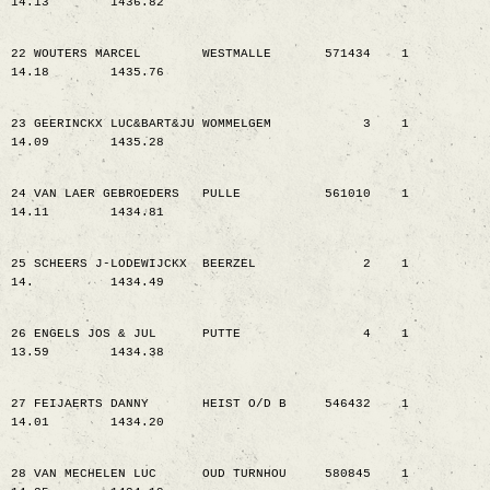
14.13
1436.82
22 WOUTERS MARCEL
WESTMALLE
571434
1
14.18
1435.76
23 GEERINCKX LUC&BART&JU WOMMELGEM
3
1
14.09
1435.28
24 VAN LAER GEBROEDERS
PULLE
561010
1
14.11
1434.81
25 SCHEERS J-LODEWIJCKX
BEERZEL
2
1
14.
1434.49
26 ENGELS JOS & JUL
PUTTE
4
1
13.59
1434.38
27 FEIJAERTS DANNY
HEIST O/D B
546432
1
14.01
1434.20
28 VAN MECHELEN LUC
OUD TURNHOU
580845
1