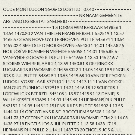
OUDE MONTLUCON 16-06-12 LOSTIJD : 07.40 ------------------------
-------------------------------------------------- NR NAAM GEMEENTE
AFSTAND DG BESTAT SNELHEID ------------------------------------------
-------------------------------- 1 STORMS WIM BERLAAR 549856 1
13.54 1470.20 2 VAN THIELEN FRANS HERSELT 552519 1 13.57
1465.57 3 VAN HOVE UYTTERHOEVEN PUTTE 545674 1 13.54
1459.02 4 SMETS LEO MORKHOVEN 555430 1 14.01 1457.82 5
HOK JOS VERCAMMEN VREMDE 555058 1 14.01 1456.85 6
VANEYNDE GOOVAERTS PUTTE 541655 1 13.53 1452.16 7
STORMS WIM BERLAAR 2 1 13.59 1450.81 8 GEERINCKX
LUC&BART&JU WOMMELGEM 558322 1 14.05 1450.19 9 ENGELS
JOS & JUL PUTTE 543629 1 13.55 1449.68 10 VAN DER EYCKEN
LUDO&L VOSSELAAR 577410 1 14.19 1447.14 11 VAN OECKEL
JAN OUD TURNHOU 579919 1 14.21 1446.18 12 SCHEERS J-
LODEWIJCKX BEERZEL 545108 1 13.57 1445.91 13 DANIELS
WILLY KESSEL 553699 1 14.03 1445.69 14 HERMANS RIK PULLE
562152 1 14.09 1445.12 15 LENS JULES PUTTE 541502 1 13.55
1444.01 16 GROOTJANS R.&E. BROECHEM 556508 1 14.06
1441.73 17 GEERINCKX LUC&BART&JU WOMMELGEM 2 1 14.08
1438.97 18 ENGELS JOS & JUL PUTTE 2 1 13.58 1438.17 19
HERMANS RIK PULLE 2 1 14.11 1437.73 20 ENGELS JOS & JUL