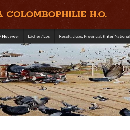
A COLOMBOPHILIE H.O.
/ Het weer
Lâcher / Los
Result. clubs, Provincial, (Inter)National