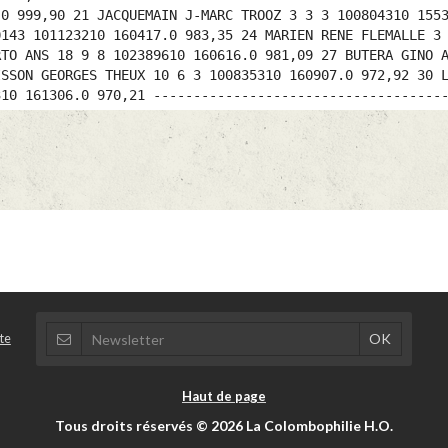
.0 999,90 21 JACQUEMAIN J-MARC TROOZ 3 3 3 100804310 155
0143 101123210 160417.0 983,35 24 MARIEN RENE FLEMALLE 3
RTO ANS 18 9 8 102389610 160616.0 981,09 27 BUTERA GINO 
ISSON GEORGES THEUX 10 6 3 100835310 160907.0 972,92 30 
310 161306.0 970,21 ------------------------------------
te
Haut de page
Tous droits réservés © 2026 La Colombophilie H.O.