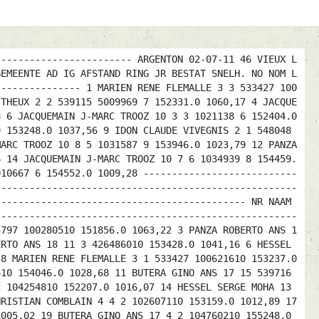
------------------------ ARGENTON 02-07-11 46 VIEUX L
GEMEENTE AD IG AFSTAND RING JR BESTAT SNELH. NO NOM L
--------------- 1 MARIEN RENE FLEMALLE 3 3 533427 100
 THEUX 2 2 539115 5009969 7 152331.0 1060,17 4 JACQUE
8 6 JACQUEMAIN J-MARC TROOZ 10 3 3 1021138 6 152404.0
9 153248.0 1037,56 9 IDON CLAUDE VIVEGNIS 2 1 548048
MARC TROOZ 10 8 5 1031587 9 153946.0 1023,79 12 PANZA
6 14 JACQUEMAIN J-MARC TROOZ 10 7 6 1034939 8 154459.
010667 6 154552.0 1009,28 ---------------------------
-----------------------------------------------------
-------------------------------------------- NR NAAM
-----------------------------------------------------
5797 100280510 151856.0 1063,22 3 PANZA ROBERTO ANS 1
ERTO ANS 18 11 3 426486010 153428.0 1041,16 6 HESSEL
 8 MARIEN RENE FLEMALLE 3 1 533427 100621610 153237.0
610 154046.0 1028,68 11 BUTERA GINO ANS 17 15 539716
2 104254810 152207.0 1016,07 14 HESSEL SERGE MOHA 13
HRISTIAN COMBLAIN 4 4 2 102607110 153159.0 1012,89 17
1005,02 19 BUTERA GINO ANS 17 4 2 104760210 155248.0