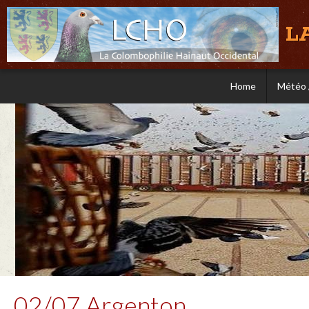
L
Home
Météo 
02/07 Argenton