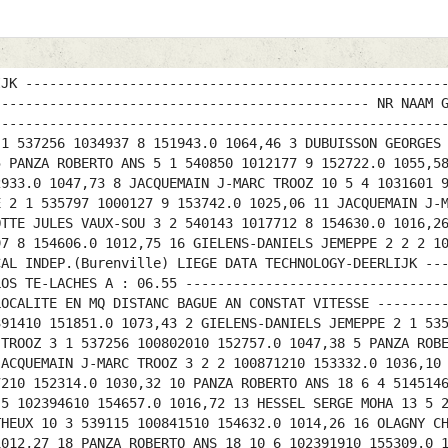
IJK ----------------------------------------------------
----------------------------------------------- NR NAAM 
--------------------------------------------------------
 1 537256 1034937 8 151943.0 1064,46 3 DUBUISSON GEORGES
5 PANZA ROBERTO ANS 5 1 540850 1012177 9 152722.0 1055,5
2933.0 1047,73 8 JACQUEMAIN J-MARC TROOZ 10 5 4 1031601 
E 2 1 535797 1000127 9 153742.0 1025,06 11 JACQUEMAIN J-
OTTE JULES VAUX-SOU 3 2 540143 1017712 8 154630.0 1016,2
97 8 154606.0 1012,75 16 GIELENS-DANIELS JEMEPPE 2 2 2 1
CAL INDEP.(Burenville) LIEGE DATA TECHNOLOGY-DEERLIJK --
LOS TE-LACHES A : 06.55 --------------------------------
LOCALITE EN MQ DISTANC BAGUE AN CONSTAT VITESSE --------
391410 151851.0 1073,43 2 GIELENS-DANIELS JEMEPPE 2 1 53
 TROOZ 3 1 537256 100802010 152757.0 1047,38 5 PANZA ROB
JACQUEMAIN J-MARC TROOZ 3 2 2 100871210 153332.0 1036,10
7210 152314.0 1030,32 10 PANZA ROBERTO ANS 18 6 4 514514
 5 102394610 154657.0 1016,72 13 HESSEL SERGE MOHA 13 5 
THEUX 10 3 539115 100841510 154632.0 1014,26 16 OLAGNY C
1012,27 18 PANZA ROBERTO ANS 18 10 6 102391910 155309.0 