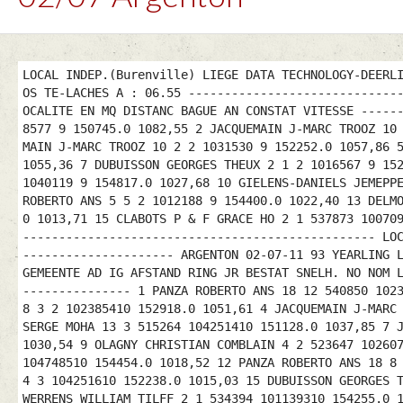
LOCAL INDEP.(Burenville) LIEGE DATA TECHNOLOGY-DEERL
OS TE-LACHES A : 06.55 -----------------------------
OCALITE EN MQ DISTANC BAGUE AN CONSTAT VITESSE -----
8577 9 150745.0 1082,55 2 JACQUEMAIN J-MARC TROOZ 10
MAIN J-MARC TROOZ 10 2 2 1031530 9 152252.0 1057,86 
1055,36 7 DUBUISSON GEORGES THEUX 2 1 2 1016567 9 15
1040119 9 154817.0 1027,68 10 GIELENS-DANIELS JEMEPP
ROBERTO ANS 5 5 2 1012188 9 154400.0 1022,40 13 DELM
0 1013,71 15 CLABOTS P & F GRACE HO 2 1 537873 10070
------------------------------------------------- LO
--------------------- ARGENTON 02-07-11 93 YEARLING 
GEMEENTE AD IG AFSTAND RING JR BESTAT SNELH. NO NOM 
--------------- 1 PANZA ROBERTO ANS 18 12 540850 102
8 3 2 102385410 152918.0 1051,61 4 JACQUEMAIN J-MARC
SERGE MOHA 13 3 515264 104251410 151128.0 1037,85 7 
1030,54 9 OLAGNY CHRISTIAN COMBLAIN 4 2 523647 10260
104748510 154454.0 1018,52 12 PANZA ROBERTO ANS 18 8
4 3 104251610 152238.0 1015,03 15 DUBUISSON GEORGES 
WERRENS WILLIAM TILFF 2 1 534394 101139310 154255.0 