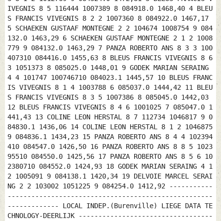
IVEGNIS 8 5 116444 1007389 8 084918.0 1468,40 4 BLEU
S FRANCIS VIVEGNIS 8 2 2 1007360 8 084922.0 1467,17
5 SCHAEKEN GUSTAAF MONTEGNE 2 2 104674 1008754 9 084
132.0 1463,29 6 SCHAEKEN GUSTAAF MONTEGNE 2 1 2 1008
779 9 084132.0 1463,29 7 PANZA ROBERTO ANS 8 3 3 100
407310 084416.0 1455,63 8 BLEUS FRANCIS VIVEGNIS 8 6
3 1051373 8 085025.0 1448,01 9 GODEK MARIAN SERAING
4 4 101747 100746710 084023.1 1445,57 10 BLEUS FRANC
IS VIVEGNIS 8 1 4 1003788 6 085037.0 1444,42 11 BLEU
S FRANCIS VIVEGNIS 8 3 5 1007386 8 085045.0 1442,03
12 BLEUS FRANCIS VIVEGNIS 8 4 6 1001025 7 085047.0 1
441,43 13 COLINE LEON HERSTAL 8 7 112734 1046817 9 0
84830.1 1436,06 14 COLINE LEON HERSTAL 8 1 2 1046875
9 084836.1 1434,23 15 PANZA ROBERTO ANS 8 4 4 102394
410 084547.0 1426,50 16 PANZA ROBERTO ANS 8 8 5 1023
95510 084550.0 1425,56 17 PANZA ROBERTO ANS 8 5 6 10
2380710 084552.0 1424,93 18 GODEK MARIAN SERAING 4 1
2 1005091 9 084138.1 1420,34 19 DELVOIE MARCEL SERAI
NG 2 2 103002 1051225 9 084254.0 1412,92 -----------
----------------------------------------------------
------------- LOCAL INDEP.(Burenville) LIEGE DATA TE
CHNOLOGY-DEERLIJK ----------------------------------