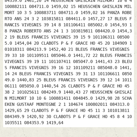
84359.0 1461,20 14 HEUSSCHEN GHISLAIN MILMORT 10 6 4
100882111 084711.0 1459,02 15 HEUSSCHEN GHISLAIN MIL
MORT 10 3 5 100883711 084711.0 1459,02 16 PANZA ROBE
RTO ANS 24 3 2 103815811 084411.0 1457,27 17 BLEUS F
RANCIS VIVEGNIS 39 14 8 101106411 085002.0 1454,93 1
8 PANZA ROBERTO ANS 24 1 3 103819811 084420.0 1454,3
2 19 BLEUS FRANCIS VIVEGNIS 39 15 9 101106311 08500
5.0 1454,04 20 CLABOTS P & F GRACE HO 45 20 104909 1
01018311 084213.9 1452,40 21 BLEUS FRANCIS VIVEGNIS
39 33 10 101109511 085046.0 1441,72 22 BLEUS FRANCIS
VIVEGNIS 39 19 11 101107411 085047.0 1441,43 23 BLEU
S FRANCIS VIVEGNIS 39 16 12 101109211 085048.0 1441,
14 24 BLEUS FRANCIS VIVEGNIS 39 31 13 101106611 0850
49.0 1440,83 25 BLEUS FRANCIS VIVEGNIS 39 12 14 1011
06111 085050.0 1440,54 26 CLABOTS P & F GRACE HO 45
38 2 101025611 084249.9 1440,43 27 HEUSSCHEN GHISLAI
N MILMORT 10 10 6 100881411 084845.0 1429,98 28 SCHA
EKEN GUSTAAF MONTEGNE 2 1 104674 100802011 084313.0
1429,65 29 CLABOTS P & F GRACE HO 45 11 3 101013811
084349.9 1420,92 30 CLABOTS P & F GRACE HO 45 8 4 10
1035511 084353.9 1419,64