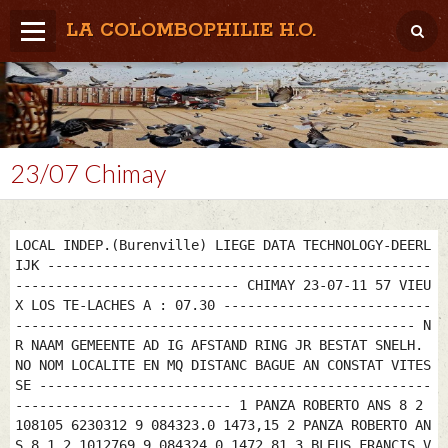
LA COLOMBOPHILIE H.O.
Home
Météo / Het weer
Lâcher / Los
23/07 Chimay
Result. clubs, Provincial, (Inter)National
RFCB / KBDB
LOCAL INDEP.(Burenville) LIEGE DATA TECHNOLOGY-DEERL
IJK ------------------------------------------------
---------------------------- CHIMAY 23-07-11 57 VIEU
X LOS TE-LACHES A : 07.30 --------------------------
-------------------------------------------------- N
R NAAM GEMEENTE AD IG AFSTAND RING JR BESTAT SNELH.
NO NOM LOCALITE EN MQ DISTANC BAGUE AN CONSTAT VITES
SE -------------------------------------------------
--------------------------- 1 PANZA ROBERTO ANS 8 2
108105 6230312 9 084323.0 1473,15 2 PANZA ROBERTO AN
S 8 1 2 1012769 9 084324.0 1472,81 3 BLEUS FRANCIS V