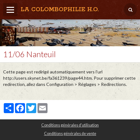
LA COLOMBOPHILIE H.O.
Home
Météo / Het weer
Lâcher / Los
11/06 Nanteuil
Result. clubs, Provincial, (Inter)National
Cette page est redirigé automatiquement vers l'url
RFCB / KBDB
http://users.skynet.be/fa361239/page44.htm. Pour supprimer cette
redirection, allez dans Configuration > Réglages > Redirections.
Partager
Facebook
Twitter
Email
Conditions générales d'utilisation
Conditions générales de vente